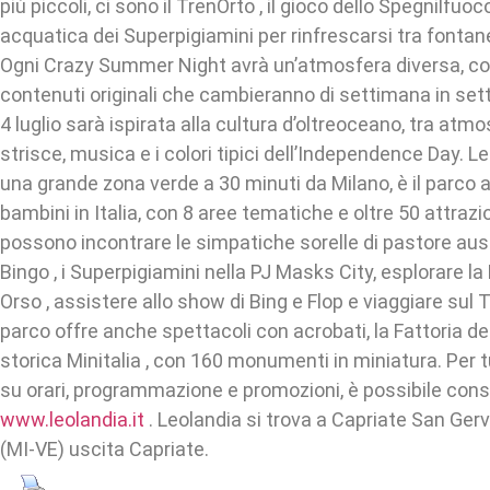
più piccoli, ci sono il TrenOrto , il gioco dello Spegnilfuo
acquatica dei Superpigiamini per rinfrescarsi tra fontane
Ogni Crazy Summer Night avrà un’atmosfera diversa, con
contenuti originali che cambieranno di settimana in set
4 luglio sarà ispirata alla cultura d’oltreoceano, tra atmo
strisce, musica e i colori tipici dell’Independence Day. L
una grande zona verde a 30 minuti da Milano, è il parco
bambini in Italia, con 8 aree tematiche e oltre 50 attrazion
possono incontrare le simpatiche sorelle di pastore aus
Bingo , i Superpigiamini nella PJ Masks City, esplorare l
Orso , assistere allo show di Bing e Flop e viaggiare sul 
parco offre anche spettacoli con acrobati, la Fattoria deg
storica Minitalia , con 160 monumenti in miniatura. Per t
su orari, programmazione e promozioni, è possibile consult
www.leolandia.it
. Leolandia si trova a Capriate San Ger
(MI-VE) uscita Capriate.