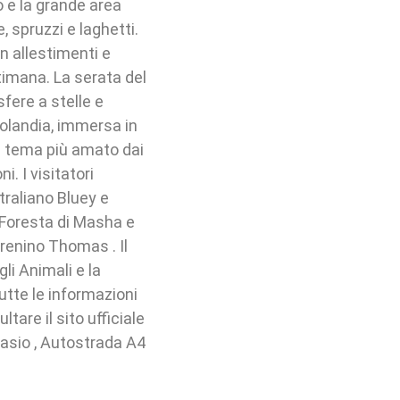
co e la grande area
, spruzzi e laghetti.
 allestimenti e
timana. La serata del
sfere a stelle e
eolandia, immersa in
 a tema più amato dai
i. I visitatori
traliano Bluey e
a Foresta di Masha e
Trenino Thomas . Il
li Animali e la
utte le informazioni
are il sito ufficiale
vasio , Autostrada A4