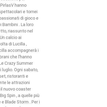
 I PirlasV hanno
spettacolari e tornei
assionati di gioco e
ei Bambini . La loro
tto, riassunto nel
Un calcio ai
lta di Lucilla ,
cilla accompagnerà i
 brani che l’hanno
a. Le Crazy Summer
 luglio. Ogni sabato,
et, ristoranti e
nte le attrazioni
 il nuovo coaster
ig Spin , a quelle più
 e Blade Storm . Per i