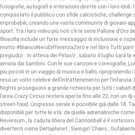
fotografie, autografi e interazioni dirette con i loro idoli.
conquistato il pubblico con sfide calcistiche, challenge 
improbabili, creando una vasta community di giovani app
sport. Tra i loro video più noti c’è la serie Pallone d’Oro d
filosofia include un forte messaggio di inclusione e rispe
motto #BiancoNeroDifferenzaZero e nel libro Tutti pari! 
pregiudizi . In attesa dei PirlasV , sabato 4 luglio sarà la vo
amata dai bambini. Con le sue canzoni e coreografie, Lu
più piccoli in un viaggio di musica e ballo, riproponendo i
resa un volto celebre dell’intrattenimento per l’infanzi
Nights proseguono a grande richiesta per tutti i sabati di
l’area Crazy Circus resterà aperta fino alle 22, con un dj-s
street-food. L’ingresso serale è possibile già dalle 18. Ta
disponibili per tutte le età: da quelle adrenaliniche come
Reversum , la caduta libera del Cannonball e il vorticoso B
divertenti come Deltaplanet , Swingin’ Chairs , Gufaliante