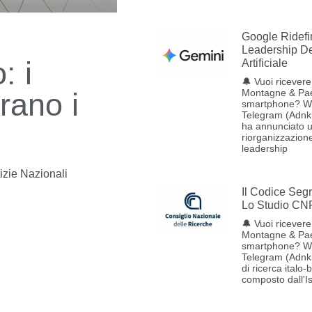
Google Ridefi
Leadership Del
: i
Artificiale
🔔 Vuoi ricevere 
rano i
Montagne & Pae
smartphone? W
Telegram (Adnk
ha annunciato 
riorganizzazione
leadership
izie Nazionali
Il Codice Seg
Lo Studio CN
🔔 Vuoi ricevere 
Montagne & Pae
smartphone? W
Telegram (Adnk
di ricerca italo-
composto dall'Ist