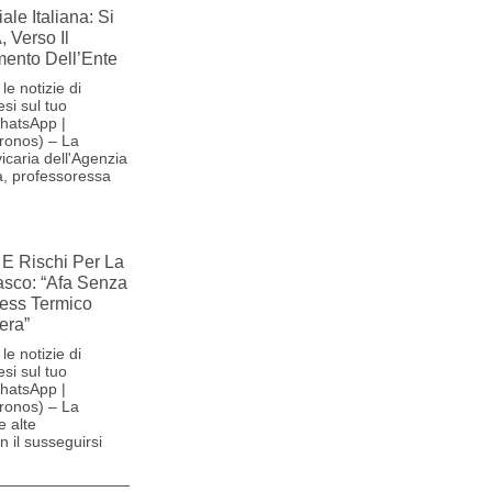
le Italiana: Si
, Verso Il
ento Dell’Ente
le notizie di
si sul tuo
hatsApp |
ronos) – La
icaria dell'Agenzia
na, professoressa
E Rischi Per La
iasco: “Afa Senza
ress Termico
era”
le notizie di
si sul tuo
hatsApp |
ronos) – La
e alte
 il susseguirsi