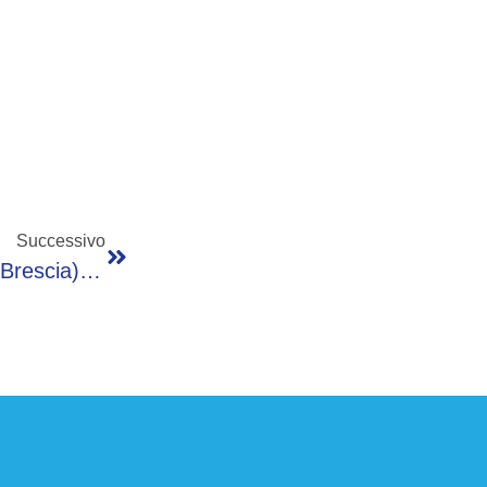
Successivo
La Dario Acquaroli Celebra 25 Anni A Iseo (Brescia): Torna La T-Shirt Iconica Del 2001