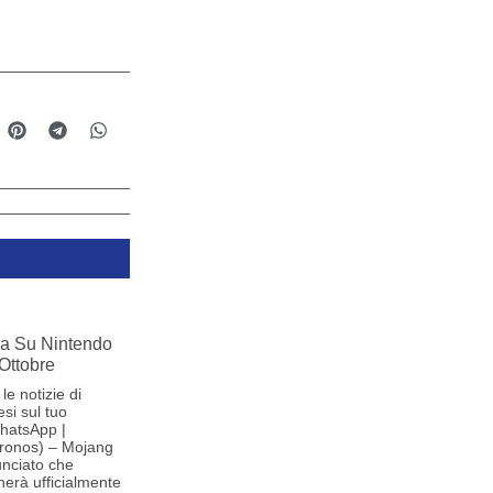
iva Su Nintendo
 Ottobre
le notizie di
si sul tuo
hatsApp |
ronos) – Mojang
nciato che
herà ufficialmente