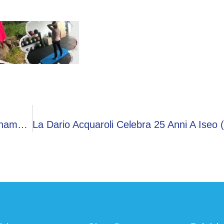
Erbusco (Brescia), Ufficio Postale In Ammodernamento Dall’8 Luglio: Arrivano I Servizi Della PA