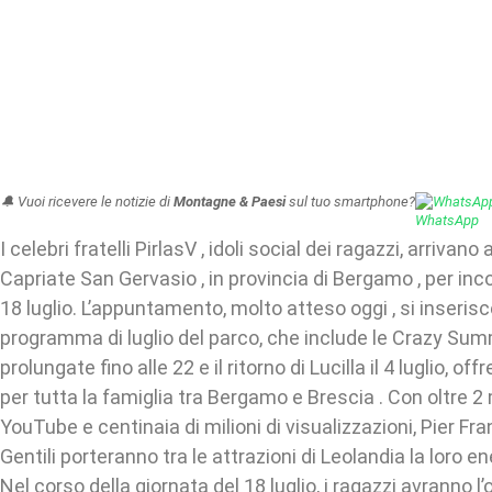
🔔 Vuoi ricevere le notizie di
Montagne & Paesi
sul tuo smartphone?
WhatsAp
I celebri fratelli PirlasV , idoli social dei ragazzi, arrivano
Capriate San Gervasio , in provincia di Bergamo , per inc
18 luglio. L’appuntamento, molto atteso oggi , si inserisc
programma di luglio del parco, che include le Crazy Su
prolungate fino alle 22 e il ritorno di Lucilla il 4 luglio, o
per tutta la famiglia tra Bergamo e Brescia . Con oltre 2 mi
YouTube e centinaia di milioni di visualizzazioni, Pier Fr
Gentili porteranno tra le attrazioni di Leolandia la loro e
Nel corso della giornata del 18 luglio, i ragazzi avranno l