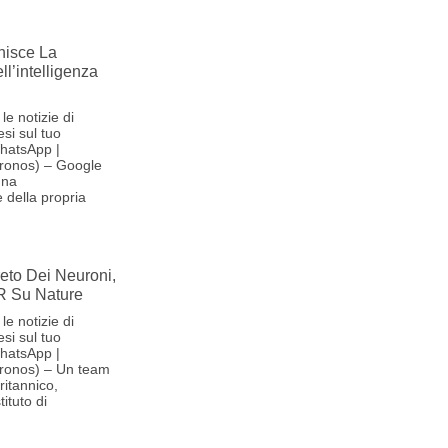
nisce La
l’intelligenza
le notizie di
si sul tuo
hatsApp |
ronos) – Google
una
 della propria
reto Dei Neuroni,
R Su Nature
le notizie di
si sul tuo
hatsApp |
ronos) – Un team
britannico,
ituto di