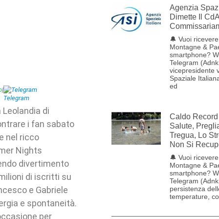
Agenzia Spazia
Dimette Il CdA
Commissariam
🔔 Vuoi ricevere 
Montagne & Pae
smartphone? W
Telegram (Adnk
vicepresidente v
Spaziale Italia
ed
p
|
Telegram
 a Leolandia di
Caldo Record 
ontrare i fan sabato
Salute, Pregl
Tregua, Lo St
e nel ricco
Non Si Recup
mmer Nights
🔔 Vuoi ricevere 
ffrendo divertimento
Montagne & Pae
smartphone? W
lioni di iscritti su
Telegram (Adnk
ancesco e Gabriele
persistenza dell
temperature, con
nergia e spontaneità.
’occasione per