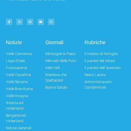
Notizie
Giornali
Rubriche
Valle Camonica
Montagne & Paesi
Il medico di famiglia
Lago d'Iseo
Mercato delle Pulci
Il parere del notaio
Franciacorta
interValli
Il parere dell'avvocato
Valle Cavallina
Mantova che
News Lavoro
Spettacolo!
Valle Seriana
Amministrazioni
Buona Salute
Condominiali
Valle Brembana
Valle Imagna
Brescia ed
Hinterland
Bergamo ed
Hinterland
Notizie Generali