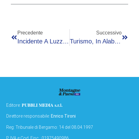
Precedente
Successivo
Incidente A Luzzana In Valle Cavallina: Nello Scontro Tra Un’auto Ed Una Moto Perde La Vita Un Uomo Ed Un Bambino Di 9 Anni È Stato Trasportato In Ospedale
Turismo, In Alabama Gourmet Experience Con Una Cucina Farm-To-Table Tra Barbecue E Ostriche
PUBBLI MEDIA s.r.l.
Editore:
Direttore responsabile:
Enrico Tironi
Reg: Tribunale di Bergamo: 14 del 08.04.1997
P. IVA e Cod. Fisc.: 01975490986