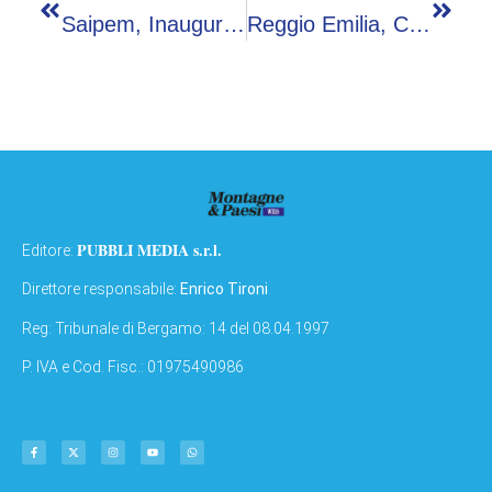
Saipem, Inaugura Drilling Training Centre Per La Formazione Tecnica Del Personale
Reggio Emilia, Camion Si Ribalta: Maiali In Fuga Sulla Carreggiata
PUBBLI MEDIA s.r.l.
Editore:
Direttore responsabile:
Enrico Tironi
Reg: Tribunale di Bergamo: 14 del 08.04.1997
P. IVA e Cod. Fisc.: 01975490986