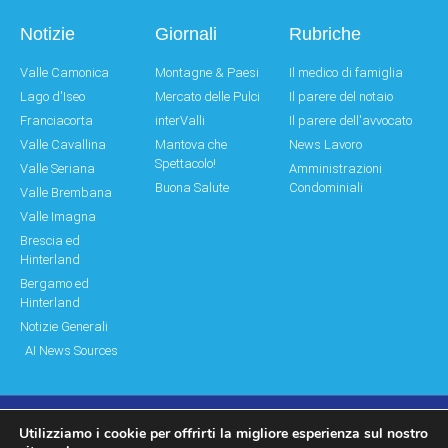
Notizie
Giornali
Rubriche
Valle Camonica
Montagne & Paesi
Il medico di famiglia
Lago d'Iseo
Mercato delle Pulci
Il parere del notaio
Franciacorta
interValli
Il parere dell'avvocato
Valle Cavallina
Mantova che
News Lavoro
Spettacolo!
Valle Seriana
Amministrazioni
Buona Salute
Condominiali
Valle Brembana
Valle Imagna
Brescia ed
Hinterland
Bergamo ed
Hinterland
Notizie Generali
AI News Sources
Utilizziamo i cookie per offrirti la migliore esperienza sul nostro
© Copyright 2011 – 2026 Montagne & Paesi