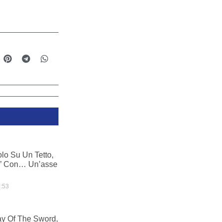
olo Su Un Tetto,
io’ Con… Un’asse
:53
y Of The Sword,