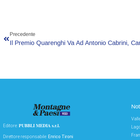
Precedente
Not
Vall
PUBBLI MEDIA s.r.l.
Editore:
Lago
Fran
Direttore responsabile:
Enrico Tironi