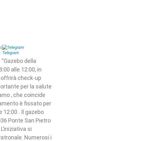
p
|
Telegram
l “Gazebo della
:00 alle 12:00, in
 offrirà check-up
portante per la salute
gamo , che coincide
tamento è fissato per
e 12:00 . Il gazebo
4036 Ponte San Pietro
’iniziativa si
Patronale. Numerosi i