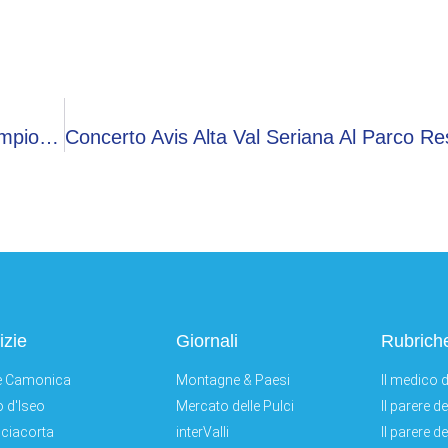
Il Premio Quarenghi Va Ad Antonio Cabrini, Campione Mundial A Spagna ‘82
izie
Giornali
Rubrich
e Camonica
Montagne & Paesi
Il medico d
 d'Iseo
Mercato delle Pulci
Il parere d
ciacorta
interValli
Il parere d