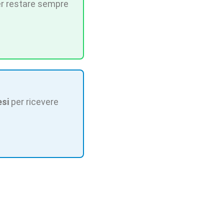
r restare sempre
esi
per ricevere