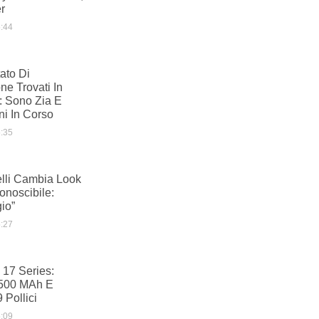
er
:44
ato Di
e Trovati In
i: Sono Zia E
ni In Corso
:35
elli Cambia Look
conoscibile:
io”
:27
17 Series:
.500 MAh E
 Pollici
:09