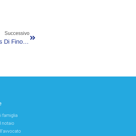
Successivo
Concerto Avis Alta Val Seriana Al Parco Res Di Fino Del Monte Con L’argento Olimpico Federico Tomasoni
e
i famiglia
el notaio
ell'avvocato