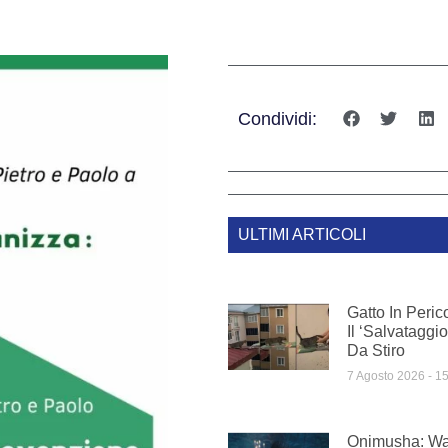
Condividi:
ULTIMI ARTICOLI
Gatto In Peric
Il ‘salvatagg
Da Stiro
7 Agosto 2026
15
Onimusha: Wa