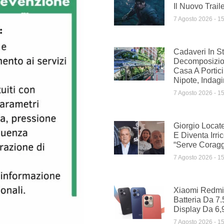
Il Nuovo Trail
7 Agosto 2026
15
Cadaveri In St
Decomposizion
Casa A Portic
Nipote, Indagi
7 Agosto 2026
15
Giorgio Locat
E Diventa Irri
“Serve Coragg
7 Agosto 2026
15
Xiaomi Redmi 
Batteria Da 7
Display Da 6,9
7 Agosto 2026
15