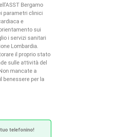
e dell’ASST Bergamo
 parametri clinici
cardiaca e
 orientamento sui
o i servizi sanitari
egione Lombardia.
rare il proprio stato
e sulle attività del
. Non mancate a
l benessere per la
 tuo telefonino!