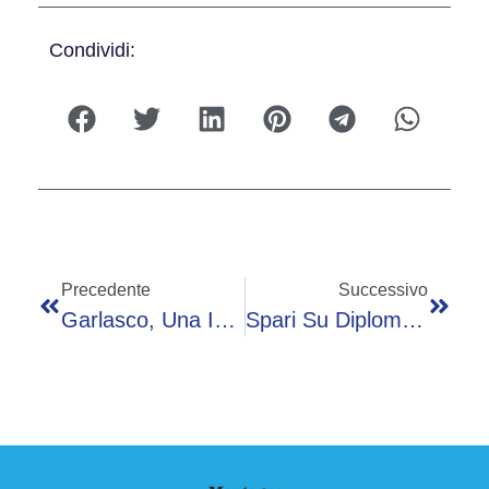
Condividi:
Precedente
Successivo
Garlasco, Una Impronta Di Sempio Su 8 Utili: Tre Sono Di Un Falegname
Spari Su Diplomatici A Jenin, FdI: “Noi Amici Di Israele, Ma Non Si Esageri”