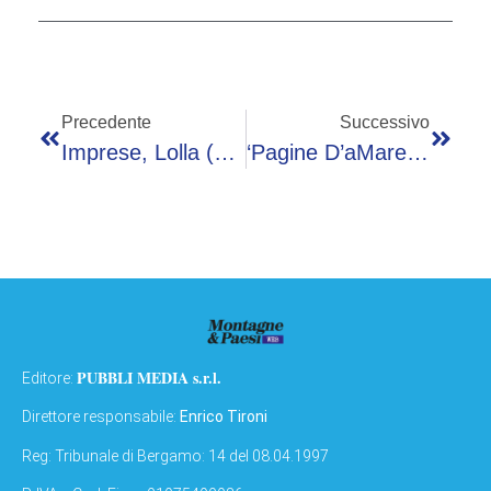
Precedente
Successivo
Imprese, Lolla (Banca Mediolanum): “Presenti Per Essere Vicini A Pmi”
‘Pagine D’aMare’, A Pisa La Cerimonia Di Premiazione
PUBBLI MEDIA s.r.l.
Editore:
Direttore responsabile:
Enrico Tironi
Reg: Tribunale di Bergamo: 14 del 08.04.1997