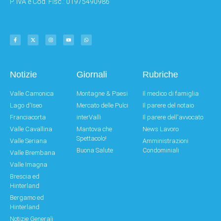
P. IVA e Cod. Fisc.: 01975490986
Notizie
Giornali
Rubriche
Valle Camonica
Montagne & Paesi
Il medico di famiglia
Lago d'Iseo
Mercato delle Pulci
Il parere del notaio
Franciacorta
interValli
Il parere dell'avvocato
Valle Cavallina
Mantova che
News Lavoro
Spettacolo!
Valle Seriana
Amministrazioni
Buona Salute
Condominiali
Valle Brembana
Valle Imagna
Brescia ed
Hinterland
Bergamo ed
Hinterland
Notizie Generali