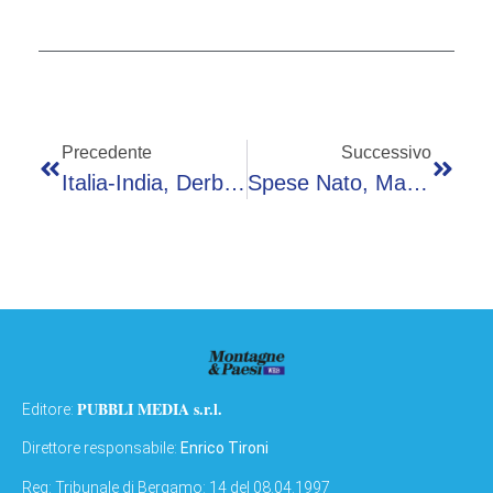
Precedente
Successivo
Italia-India, Derby Tra Tradizione Romana E Pesce: Menu Del Pranzo Meloni-Modi Affidato A ‘Benito’
Spese Nato, Maggioranza Frena In Senato: Che Fine Ha Fatto Il Punto 8?
PUBBLI MEDIA s.r.l.
Editore:
Direttore responsabile:
Enrico Tironi
Reg: Tribunale di Bergamo: 14 del 08.04.1997