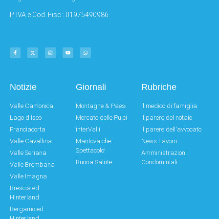
P. IVA e Cod. Fisc.: 01975490986
Notizie
Giornali
Rubriche
Valle Camonica
Montagne & Paesi
Il medico di famiglia
Lago d'Iseo
Mercato delle Pulci
Il parere del notaio
Franciacorta
interValli
Il parere dell'avvocato
Valle Cavallina
Mantova che
News Lavoro
Spettacolo!
Valle Seriana
Amministrazioni
Buona Salute
Condominiali
Valle Brembana
Valle Imagna
Brescia ed
Hinterland
Bergamo ed
Hinterland