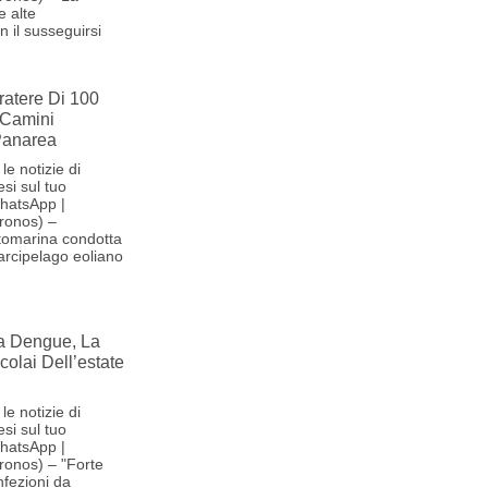
e alte
 il susseguirsi
ratere Di 100
 Camini
 Panarea
le notizie di
si sul tuo
hatsApp |
ronos) –
tomarina condotta
'arcipelago eoliano
la Dengue, La
olai Dell’estate
le notizie di
si sul tuo
hatsApp |
ronos) – "Forte
nfezioni da