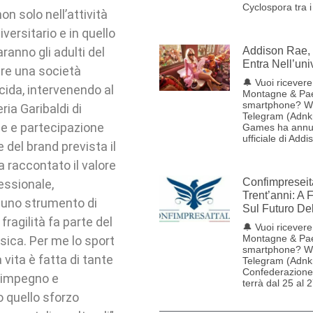
Cyclospora tra i
n solo nell’attività
versitario e in quello
aranno gli adulti del
Addison Rae, 
Entra Nell’uni
are una società
🔔 Vuoi ricevere 
cida, intervenendo al
Montagne & Pae
smartphone? W
ia Garibaldi di
Telegram (Adnk
ne e partecipazione
Games ha annun
ufficiale di Addi
 del brand prevista il
a raccontato il valore
Confimpreseit
essionale,
Trent’anni: A 
 uno strumento di
Sul Futuro De
fragilità fa parte del
🔔 Vuoi ricevere 
Montagne & Pae
sica. Per me lo sport
smartphone? W
vita è fatta di tante
Telegram (Adnk
Confederazione 
 impegno e
terrà dal 25 al 
o quello sforzo