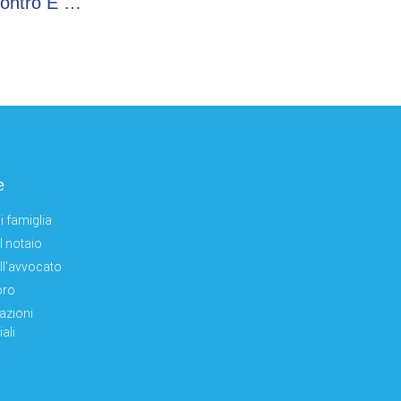
Mainella (Decathlon): “Sport È Punto Di Incontro E Partecipazione Sociale”
e
i famiglia
el notaio
ell'avvocato
oro
azioni
ali