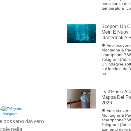
persistenza dell
temperature, con
Scoperti Un C
Metri E Nuovi
Idrotermali A
🔔 Vuoi ricevere 
Montagne & Pae
smartphone? W
Telegram (Adnk
Un'indagine sot
sul fondale dell
ha
Dall’Ebola Al
Mappa Dei Foc
2026
p
|
Telegram
🔔 Vuoi ricevere 
Montagne & Pae
smartphone? W
ste possano davvero
Telegram (Adnk
tale nella
aumento delle i