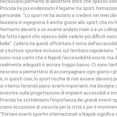
necessario permette di abbattere limiti che spesso sono 
Procida ha poi evidenziato il legame tra sport, formazio
personale. “Lo sport mi ha aiutato a credere nei miei obi
laureata in ingegneria è anche grazie allo sport, che mi
fermarmi davanti a un esame andato male o a un colloq
ha fatto capire che spesso dalle cadute più difficili nasc
belle”. L’atleta ha quindi affrontato il tema dell’accessib
di strutture sportive inclusive sul territorio napoletano
sono resa conto che a Napoli l’accessibilità esiste, ma i
realmente adeguati è ancora troppo basso. Ci sono tant
riescono a permettersi di accompagnare ogni giorno i prop
e, in questi casi, lo sport rischia di non essere davvero 
si stanno facendo passi avanti importanti, ma bisogna 
investire sulla progettazione di impianti accessibili e incl
Procida ha sottolineato l’importanza dei grandi eventi sp
come occasione di crescita per la città e per il movimen
“Portare eventi sportivi internazionali a Napoli significa a