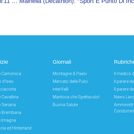
Torna A Piacenza Nuclear Power Expo, Dal 9 All’11 Giugno La II Edizione
izie
Giornali
Rubrich
e Camonica
Montagne & Paesi
Il medico d
 d'Iseo
Mercato delle Pulci
Il parere d
ciacorta
interValli
Il parere d
e Cavallina
Mantova che Spettacolo!
News Lav
e Seriana
Buona Salute
Amministr
Condomini
e Brembana
e Imagna
cia ed Hinterland