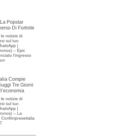
La Popstar
verso Di Fortnite
le notizie di
si sul tuo
hatsApp |
ronos) – Epic
ciato l'ingresso
son
alia Compie
Fiuggi Tre Giorni
ll’economia
le notizie di
si sul tuo
hatsApp |
ronos) – La
Confimpreseitalia
27