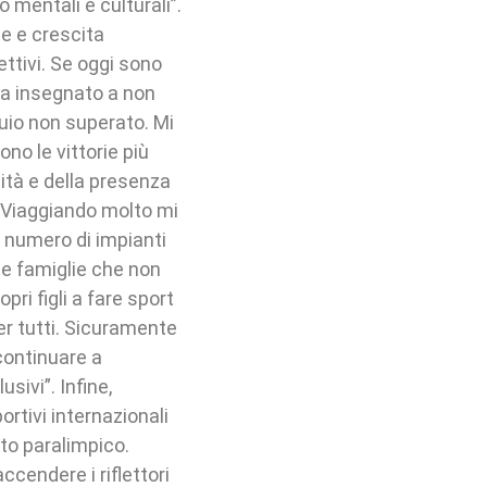
mentali e culturali”.
ne e crescita
ettivi. Se oggi sono
 ha insegnato a non
uio non superato. Mi
ono le vittorie più
ilità e della presenza
. “Viaggiando molto mi
l numero di impianti
e famiglie che non
ri figli a fare sport
per tutti. Sicuramente
continuare a
usivi”. Infine,
ortivi internazionali
to paralimpico.
ccendere i riflettori