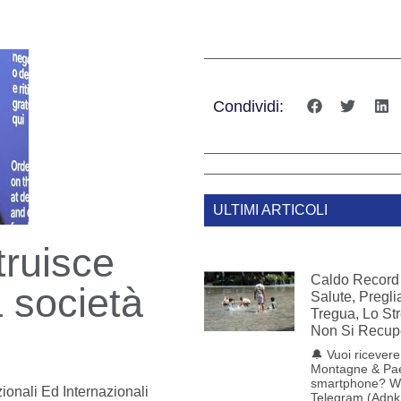
Condividi:
ULTIMI ARTICOLI
truisce
Caldo Record 
a società
Salute, Pregl
Tregua, Lo St
Non Si Recup
🔔 Vuoi ricevere 
Montagne & Pae
smartphone? W
ionali Ed Internazionali
Telegram (Adnk