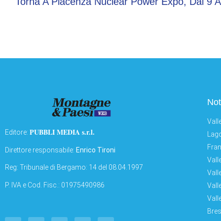
Not
Vall
PUBBLI MEDIA s.r.l.
Editore:
Lago
Fran
Direttore responsabile:
Enrico Tironi
Vall
Reg: Tribunale di Bergamo: 14 del 08.04.1997
Vall
P. IVA e Cod. Fisc.: 01975490986
Vall
Vall
Bres