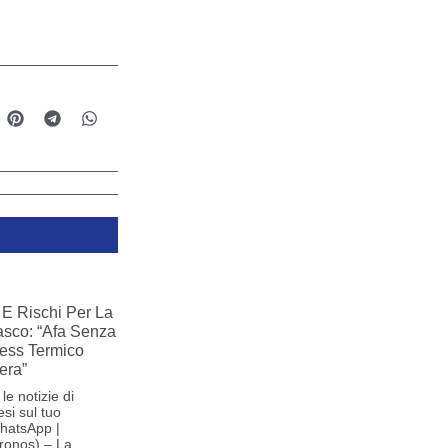
E Rischi Per La
iasco: “Afa Senza
ress Termico
era”
le notizie di
si sul tuo
hatsApp |
ronos) – La