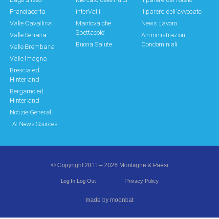
Franciacorta
interValli
Il parere dell'avvocato
Valle Cavallina
Mantova che
News Lavoro
Spettacolo!
Valle Seriana
Amministrazioni
Buona Salute
Condominiali
Valle Brembana
Valle Imagna
Brescia ed
Hinterland
Bergamo ed
Hinterland
Notizie Generali
AI News Sources
© Copyright 2011 – 2026 Montagne & Paesi
Log In|Log Out
Privacy Policy
made by moonbat