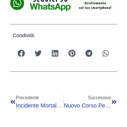
Condividi:
Precedente
Successivo
Incidente Mortale A Malonno, L’uomo Alla Guida Del Suv Era Ubriaco
Nuovo Corso Per Soccorritori