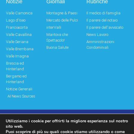
Notizie
Giornali
Rubriche
Valle Camonica
Montagne & Paesi
Il medico di famiglia
Lago d'Iseo
Mercato delle Pulci
Il parere del notaio
Franciacorta
interValli
Il parere dell'avvocato
Valle Cavallina
Mantova che
News Lavoro
Spettacolo!
Valle Seriana
Amministrazioni
Buona Salute
Condominiali
Valle Brembana
Valle Imagna
Brescia ed
Hinterland
Bergamo ed
Hinterland
Notizie Generali
AI News Sources
Utilizziamo i cookie per offrirti la migliore esperienza sul nostro
© Copyright 2011 – 2026 Montagne & Paesi
sito web.
Puoi scoprire di più su quali cookie stiamo utilizzando o come
Log In|Log Out
Privacy Policy