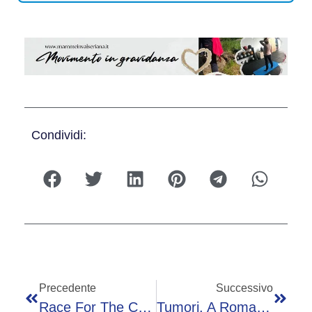
Condividi:
Precedente
Successivo
Race For The Cure, Gualtieri: “Clima Straordinario, Evento Unico Al Mondo”
Tumori, A Roma In 200mila Per ‘Race For The Cure’