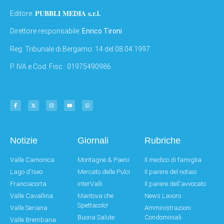
PUBBLI MEDIA s.r.l.
Editore:
Direttore responsabile:
Enrico Tironi
Reg: Tribunale di Bergamo: 14 del 08.04.1997
P. IVA e Cod. Fisc.: 01975490986
Notizie
Giornali
Rubriche
Valle Camonica
Montagne & Paesi
Il medico di famiglia
Lago d'Iseo
Mercato delle Pulci
Il parere del notaio
Franciacorta
interValli
Il parere dell'avvocato
Valle Cavallina
Mantova che
News Lavoro
Spettacolo!
Valle Seriana
Amministrazioni
Buona Salute
Condominiali
Valle Brembana