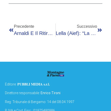
Precedente
Successivo
Arnaldi E Il Ritiro Dal Roland Garros: “Non Ho Mangiato Per Due Giorni”
Lella (Aief): “La Gen Z Privilegia Esperienze E Sostenibilità”
PUBBLI MEDIA s.r.l.
Editore:
Direttore responsabile:
Enrico Tironi
Reg: Tribunale di Bergamo: 14 del 08.04.1997
P. IVA e Cod. Fisc.: 01975490986