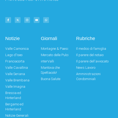
Notizie
Giornali
Rubriche
Valle Camonica
Montagne & Paesi
Il medico di famiglia
Lago d'Iseo
Mercato delle Pulci
Il parere del notaio
Franciacorta
interValli
Il parere dell'avvocato
Valle Cavallina
Mantova che
News Lavoro
Spettacolo!
Valle Seriana
Amministrazioni
Buona Salute
Condominiali
Valle Brembana
Valle Imagna
Brescia ed
Hinterland
Bergamo ed
Hinterland
Notizie Generali