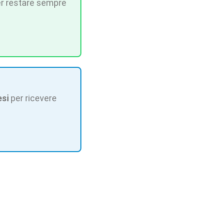
r restare sempre
esi
per ricevere