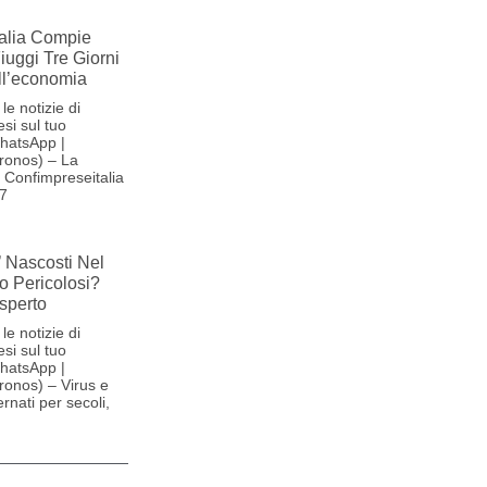
alia Compie
Fiuggi Tre Giorni
ll’economia
le notizie di
si sul tuo
hatsApp |
ronos) – La
Confimpreseitalia
27
’ Nascosti Nel
o Pericolosi?
sperto
le notizie di
si sul tuo
hatsApp |
onos) – Virus e
ernati per secoli,