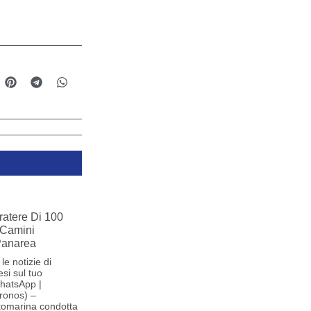
ratere Di 100
 Camini
 Panarea
le notizie di
si sul tuo
hatsApp |
ronos) –
tomarina condotta