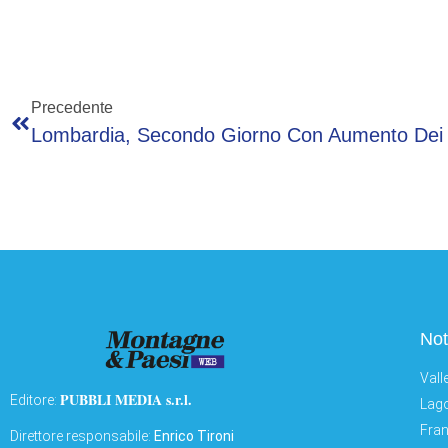
Precedente
Not
Vall
PUBBLI MEDIA s.r.l.
Editore:
Lago
Fran
Direttore responsabile:
Enrico Tironi