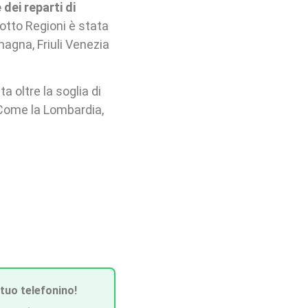
dei reparti di
n otto Regioni è stata
agna, Friuli Venezia
a oltre la soglia di
. Come la Lombardia,
 tuo telefonino!