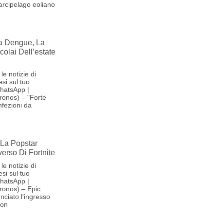
'arcipelago eoliano
la Dengue, La
olai Dell’estate
le notizie di
si sul tuo
hatsApp |
ronos) – "Forte
nfezioni da
La Popstar
verso Di Fortnite
le notizie di
si sul tuo
hatsApp |
ronos) – Epic
ciato l'ingresso
son