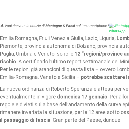
🔔 Vuoi ricevere le notizie di
Montagne & Paesi
sul tuo smartphone?
WhatsAp
Emilia Romagna, Friuli Venezia Giulia, Lazio, Liguria,
Lomb
Piemonte, provincia autonoma di Bolzano, provincia aut
Puglia, Umbria e Veneto: sono le
12 “regioni/province a
rischio
. A certificarlo l’ultimo report settimanale del Min
Per le regioni già arancioni di questa lista – ovvero Lomb
Emilia-Romagna, Veneto e Sicilia –
potrebbe scattare l
La nuova ordinanza di Roberto Speranza è attesa per ve
eventualmente in vigore
domenica 17 gennaio
. Per all
regole e divieti sulla base dell’andamento della curva 
rimanere invariata la situazione, per le 12 aree sotto o
il passaggio di fascia
. Gran parte del Paese, dunque.