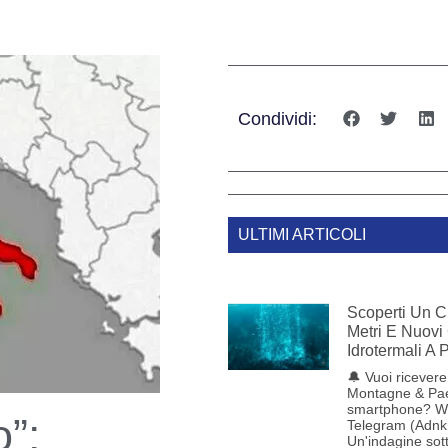
Condividi:
ULTIMI ARTICOLI
Scoperti Un C
Metri E Nuovi
Idrotermali A
🔔 Vuoi ricevere 
Montagne & Pae
smartphone? W
o”:
Telegram (Adnk
Un'indagine sot