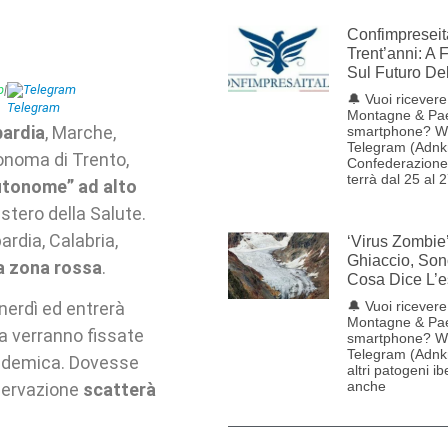
Confimpreseit
Trent’anni: A 
Sul Futuro De
p
|
Telegram
🔔 Vuoi ricevere 
Montagne & Pae
ardia
, Marche,
smartphone? W
Telegram (Adnk
onoma di Trento,
Confederazione 
terrà dal 25 al 
utonome” ad alto
istero della Salute.
ardia, Calabria,
‘Virus Zombie
Ghiaccio, Son
a zona rossa
.
Cosa Dice L’e
🔔 Vuoi ricevere 
nerdì ed entrerà
Montagne & Pae
ora verranno fissate
smartphone? W
Telegram (Adnkr
epidemica. Dovesse
altri patogeni ib
anche
sservazione
scatterà