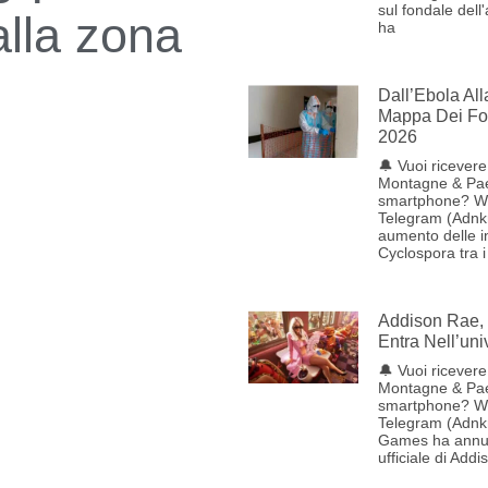
sul fondale dell
lla zona
ha
Dall’Ebola Al
Mappa Dei Foc
2026
🔔 Vuoi ricevere 
Montagne & Pae
smartphone? W
Telegram (Adnk
aumento delle i
Cyclospora tra i
Addison Rae, 
Entra Nell’uni
🔔 Vuoi ricevere 
Montagne & Pae
smartphone? W
Telegram (Adnk
Games ha annun
ufficiale di Addi