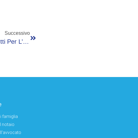
Successivo
La Cassazione Accoglie Il Ricorso Di Bossetti Per L’esame Dei Reperti Biologici
e
i famiglia
el notaio
ell'avvocato