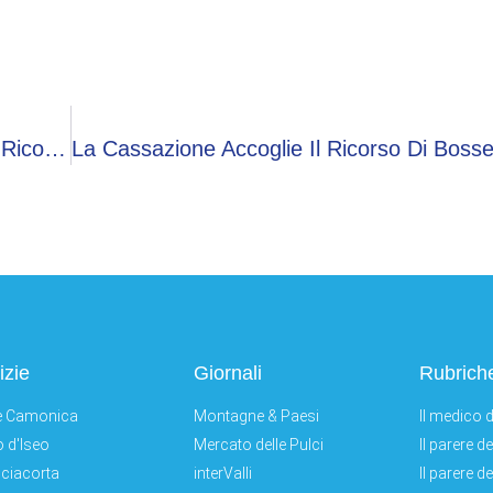
Lombardia, Secondo Giorno Con Aumento Dei Ricoveri In Terapia Intensiva
izie
Giornali
Rubrich
e Camonica
Montagne & Paesi
Il medico d
 d'Iseo
Mercato delle Pulci
Il parere d
ciacorta
interValli
Il parere d