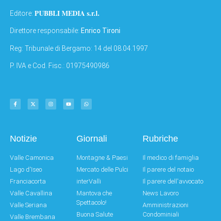
PUBBLI MEDIA s.r.l.
Editore:
Direttore responsabile:
Enrico Tironi
Reg: Tribunale di Bergamo: 14 del 08.04.1997
P. IVA e Cod. Fisc.: 01975490986
Notizie
Giornali
Rubriche
Valle Camonica
Montagne & Paesi
Il medico di famiglia
Lago d'Iseo
Mercato delle Pulci
Il parere del notaio
Franciacorta
interValli
Il parere dell'avvocato
Valle Cavallina
Mantova che
News Lavoro
Spettacolo!
Valle Seriana
Amministrazioni
Buona Salute
Condominiali
Valle Brembana