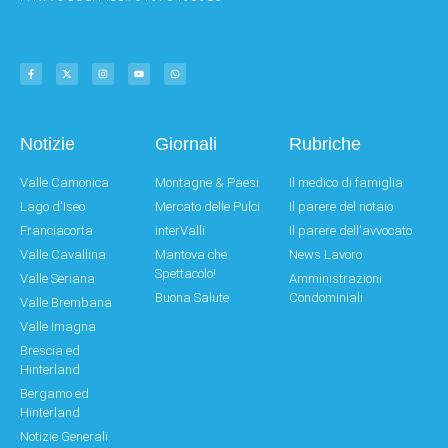
Notizie
Giornali
Rubriche
Valle Camonica
Montagne & Paesi
Il medico di famiglia
Lago d'Iseo
Mercato delle Pulci
Il parere del notaio
Franciacorta
interValli
Il parere dell'avvocato
Valle Cavallina
Mantova che
News Lavoro
Spettacolo!
Valle Seriana
Amministrazioni
Buona Salute
Condominiali
Valle Brembana
Valle Imagna
Brescia ed
Hinterland
Bergamo ed
Hinterland
Notizie Generali