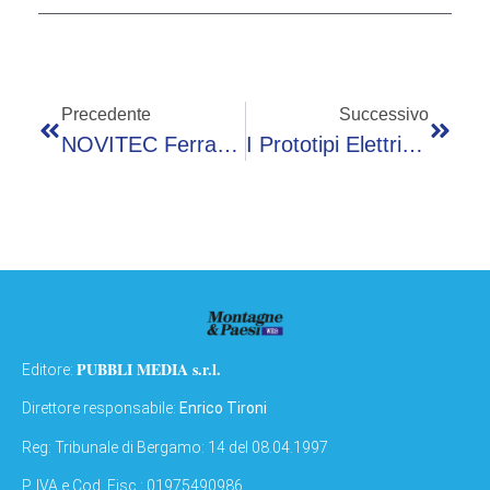
Precedente
Successivo
NOVITEC Ferrari SF90 XX Stradale: Oltre Ogni Limite
I Prototipi Elettrici Range Rover Superano Brillantemente I Test Invernali
PUBBLI MEDIA s.r.l.
Editore:
Direttore responsabile:
Enrico Tironi
Reg: Tribunale di Bergamo: 14 del 08.04.1997
P. IVA e Cod. Fisc.: 01975490986