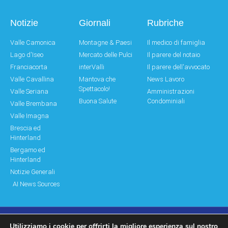
Notizie
Giornali
Rubriche
Valle Camonica
Montagne & Paesi
Il medico di famiglia
Lago d'Iseo
Mercato delle Pulci
Il parere del notaio
Franciacorta
interValli
Il parere dell'avvocato
Valle Cavallina
Mantova che
News Lavoro
Spettacolo!
Valle Seriana
Amministrazioni
Buona Salute
Condominiali
Valle Brembana
Valle Imagna
Brescia ed
Hinterland
Bergamo ed
Hinterland
Notizie Generali
AI News Sources
Utilizziamo i cookie per offrirti la migliore esperienza sul nostro
© Copyright 2011 – 2026 Montagne & Paesi