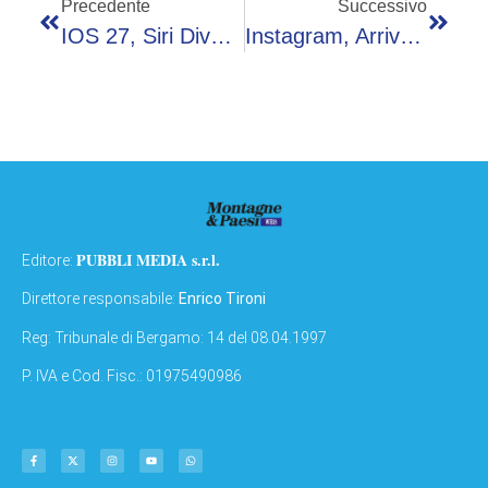
Precedente
Successivo
IOS 27, Siri Diventa Più Intelligente Ma Non In Europa
Instagram, Arriva Il Drag And Drop Per Riordinare La Griglia Dei Post
PUBBLI MEDIA s.r.l.
Editore:
Direttore responsabile:
Enrico Tironi
Reg: Tribunale di Bergamo: 14 del 08.04.1997
P. IVA e Cod. Fisc.: 01975490986