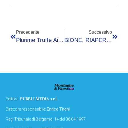
Precedente
Successivo
Plurime Truffe Ai Danni Di Anziani: Un Ventiseienne E Un Trentenne Arrestati Dalla Polizia Di Stato
BIONE, RIAPERTURA DELLA SP 31
PUBBLI MEDIA s.r.l.
Editore:
Direttore responsabile:
Enrico Tironi
Reg: Tribunale di Bergamo: 14 del 08.04.1997