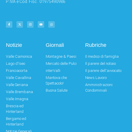
P. IVA e Cod. Fisc.: 01975490986
Notizie
Giornali
Rubriche
Valle Camonica
Montagne & Paesi
Il medico di famiglia
Lago d'Iseo
Mercato delle Pulci
Il parere del notaio
Franciacorta
interValli
Il parere dell'avvocato
Valle Cavallina
Mantova che
News Lavoro
Spettacolo!
Valle Seriana
Amministrazioni
Buona Salute
Condominiali
Valle Brembana
Valle Imagna
Brescia ed
Hinterland
Bergamo ed
Hinterland
Notizie Generali