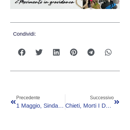
Condividi:
Precedente
Successivo
1 Maggio, Sindacati In Piazza: “Sicurezza Sul Lavoro È Emergenza Nazionale”
Chieti, Morti I Due Vigili Del Fuoco Dispersi Durante Un’escursione Sulla Maiella