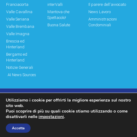
Franciacorta
interValli
Il parere dell'avvocato
Valle Cavallina
Mantova che
News Lavoro
Spettacolo!
Valle Seriana
Amministrazioni
Buona Salute
Condominiali
Valle Brembana
Valle Imagna
Brescia ed
Hinterland
Bergamo ed
Hinterland
Notizie Generali
AI News Sources
Utilizziamo i cookie per offrirti la migliore esperienza sul nostro
© Copyright 2011 – 2026 Montagne & Paesi
sito web.
Puoi scoprire di più su quali cookie stiamo utilizzando o come
Log In|Log Out
Privacy Policy
disattivarli nelle
impostazioni
.
made by moonbat
Accetta
WP2Social Auto Publish
Powered By :
XYZScripts.com