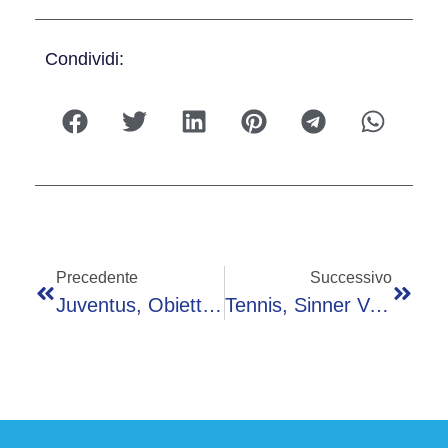
Condividi:
Precedente
Successivo
Juventus, Obiettivo David In Attacco: Il Giocatore Apre, Si Tratta
Tennis, Sinner Vuole La Rivincita Con Alcaraz A Wimbledon, Su Sisal Successo Dell’azzurro A 2,50