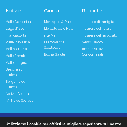
Notizie
Giornali
Rubriche
Valle Camonica
Montagne & Paesi
Il medico di famiglia
Lago d'Iseo
Mercato delle Pulci
Il parere del notaio
Franciacorta
interValli
Il parere dell'avvocato
Valle Cavallina
Mantova che
News Lavoro
Spettacolo!
Valle Seriana
Amministrazioni
Buona Salute
Condominiali
Valle Brembana
Valle Imagna
Brescia ed
Hinterland
Bergamo ed
Hinterland
Notizie Generali
AI News Sources
Utilizziamo i cookie per offrirti la migliore esperienza sul nostro
© Copyright 2011 – 2026 Montagne & Paesi