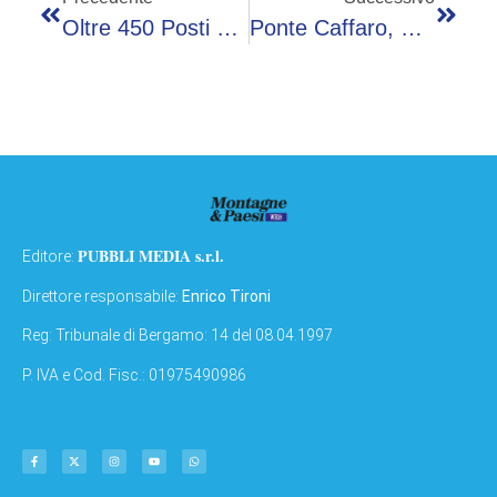
Oltre 450 Posti Negli Enti Bresciani Con Il Nuovo Bando Del Servizio Civile Universale
Ponte Caffaro, Ripresi I Lavori Per La Realizzazione Del Ponte Provvisorio
PUBBLI MEDIA s.r.l.
Editore:
Direttore responsabile:
Enrico Tironi
Reg: Tribunale di Bergamo: 14 del 08.04.1997
P. IVA e Cod. Fisc.: 01975490986