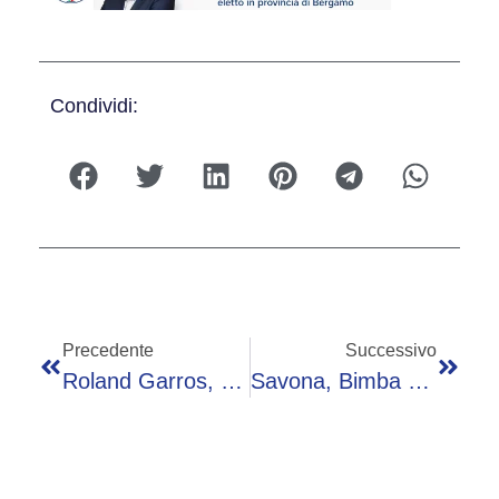
Condividi:
Precedente
Successivo
Roland Garros, Mensik Eroico: Batte Navone (e I Crampi) E Vola Al Terzo Turno Dopo 5 Ore Di Battaglia
Savona, Bimba Di 3 Anni Risucchiata In Bocchettone Idromassaggio: È Grave