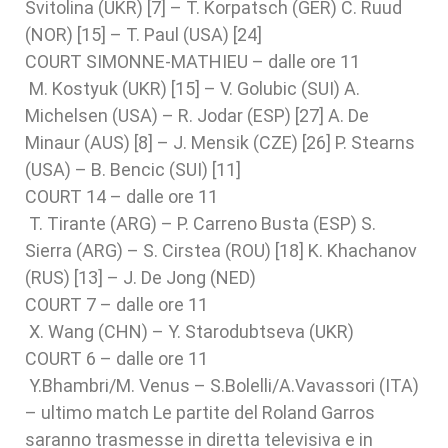
Svitolina (UKR) [7] – T. Korpatsch (GER) C. Ruud
(NOR) [15] – T. Paul (USA) [24]
COURT SIMONNE-MATHIEU – dalle ore 11
M. Kostyuk (UKR) [15] – V. Golubic (SUI) A.
Michelsen (USA) – R. Jodar (ESP) [27] A. De
Minaur (AUS) [8] – J. Mensik (CZE) [26] P. Stearns
(USA) – B. Bencic (SUI) [11]
COURT 14 – dalle ore 11
T. Tirante (ARG) – P. Carreno Busta (ESP) S.
Sierra (ARG) – S. Cirstea (ROU) [18] K. Khachanov
(RUS) [13] – J. De Jong (NED)
COURT 7 – dalle ore 11
X. Wang (CHN) – Y. Starodubtseva (UKR)
COURT 6 – dalle ore 11
Y.Bhambri/M. Venus – S.Bolelli/A.Vavassori (ITA)
– ultimo match Le partite del Roland Garros
saranno trasmesse in diretta televisiva e in