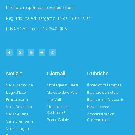
Direttore responsabile:
Enrico Tironi
Reg: Tribunale di Bergamo: 14 del 08.04.1997
P. IVA e Cod. Fisc.: 01975490986
Notizie
Giornali
Rubriche
Valle Camonica
Montagne & Paesi
Il medico di famiglia
Lago d'Iseo
Mercato delle Pulci
Il parere del notaio
Franciacorta
interValli
Il parere dell'avvocato
Valle Cavallina
Mantova che
News Lavoro
Spettacolo!
Valle Seriana
Amministrazioni
Buona Salute
Condominiali
Valle Brembana
Valle Imagna