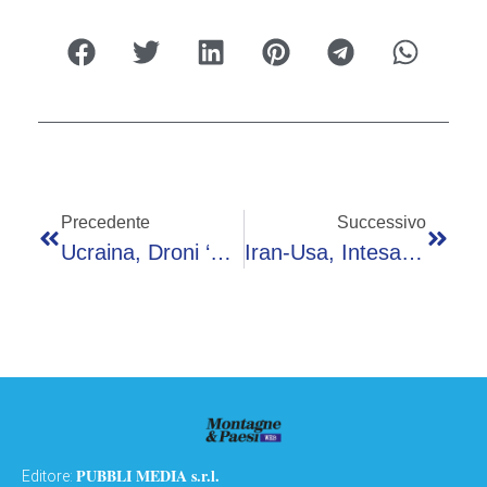
Precedente
Successivo
Ucraina, Droni ‘madre’ E Attacchi Invisibili: La Nuova Arma Segreta Terrorizza Mosca
Iran-Usa, Intesa Preliminare Ma Manca Il Sì Di Trump E Khamenei
PUBBLI MEDIA s.r.l.
Editore: