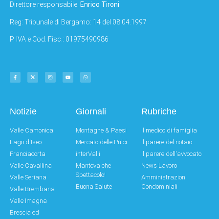
Direttore responsabile:
Enrico Tironi
Reg: Tribunale di Bergamo: 14 del 08.04.1997
P. IVA e Cod. Fisc.: 01975490986
Notizie
Giornali
Rubriche
Valle Camonica
Montagne & Paesi
Il medico di famiglia
Lago d'Iseo
Mercato delle Pulci
Il parere del notaio
Franciacorta
interValli
Il parere dell'avvocato
Valle Cavallina
Mantova che
News Lavoro
Spettacolo!
Valle Seriana
Amministrazioni
Buona Salute
Condominiali
Valle Brembana
Valle Imagna
Brescia ed