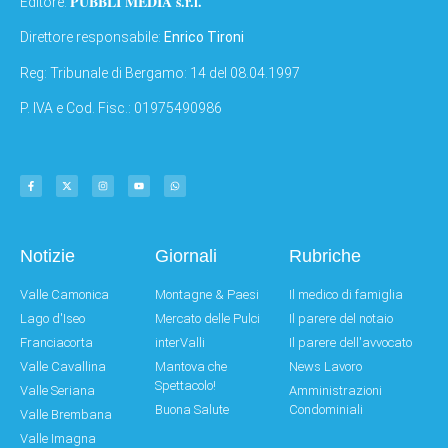
PUBBLI MEDIA s.r.l.
Editore:
Direttore responsabile:
Enrico Tironi
Reg: Tribunale di Bergamo: 14 del 08.04.1997
P. IVA e Cod. Fisc.: 01975490986
Notizie
Giornali
Rubriche
Valle Camonica
Montagne & Paesi
Il medico di famiglia
Lago d'Iseo
Mercato delle Pulci
Il parere del notaio
Franciacorta
interValli
Il parere dell'avvocato
Valle Cavallina
Mantova che
News Lavoro
Spettacolo!
Valle Seriana
Amministrazioni
Buona Salute
Condominiali
Valle Brembana
Valle Imagna