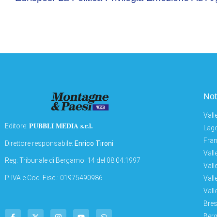
Not
Vall
PUBBLI MEDIA s.r.l.
Editore:
Lago
Fran
Direttore responsabile:
Enrico Tironi
Vall
Reg: Tribunale di Bergamo: 14 del 08.04.1997
Vall
P. IVA e Cod. Fisc.: 01975490986
Vall
Vall
Bres
Berg