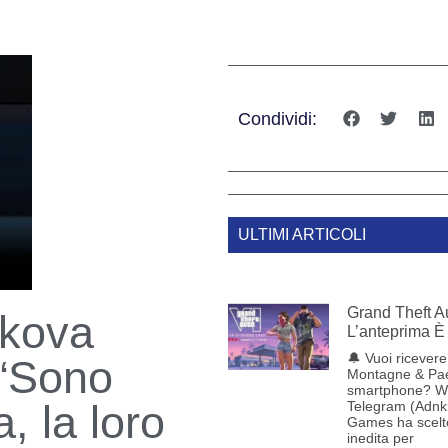
Condividi:
ULTIMI ARTICOLI
Grand Theft Au
ykova
L’anteprima È 
🔔 Vuoi ricevere 
: “Sono
Montagne & Pae
smartphone? W
, la loro
Telegram (Adnk
Games ha scelt
inedita per