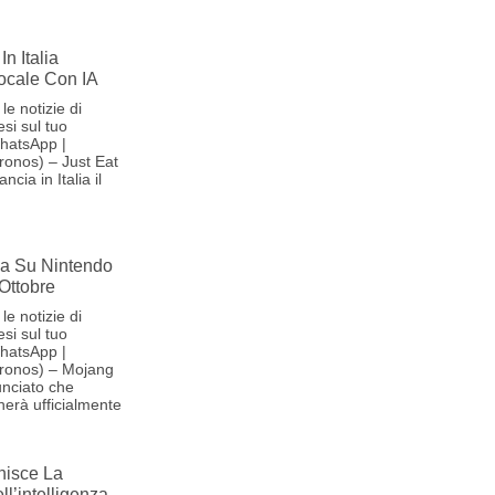
In Italia
Vocale Con IA
le notizie di
si sul tuo
hatsApp |
onos) – Just Eat
cia in Italia il
iva Su Nintendo
 Ottobre
le notizie di
si sul tuo
hatsApp |
ronos) – Mojang
nciato che
herà ufficialmente
nisce La
l’intelligenza