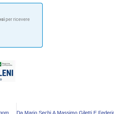
esi
per ricevere
Eurispes: La Politica Privilegia Emozione Ad Argomento, Mobilitarsi Per Grandi Cause