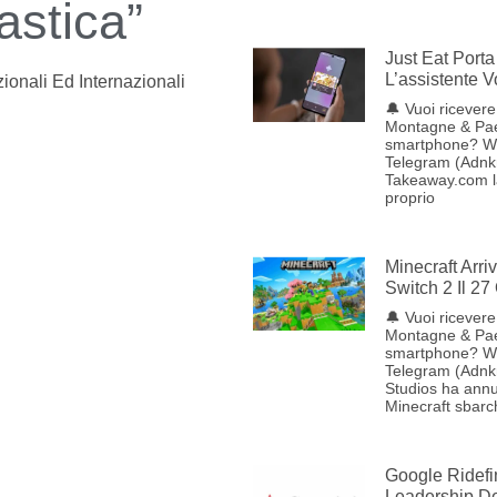
astica”
Just Eat Porta 
L’assistente 
ionali Ed Internazionali
🔔 Vuoi ricevere 
Montagne & Pae
smartphone? W
Telegram (Adnkr
Takeaway.com lan
proprio
Minecraft Arr
Switch 2 Il 27
🔔 Vuoi ricevere 
Montagne & Pae
smartphone? W
Telegram (Adnk
Studios ha annu
Minecraft sbarc
Google Ridefi
Leadership Del