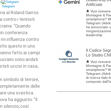
p
|
Telegram
Artificiale
🔔 Vuoi ricevere 
ina al Roland Garros
Montagne & Pae
 contro i tennisti
smartphone? W
Telegram (Adnk
Ucraina: "Quando
ha annunciato 
riorganizzazione
 in conferenza
leadership
 mi influenza contro
tto questo in uno
Il Codice Seg
 hanno fatto ai campi
Lo Studio CN
 ucraini sono andati
🔔 Vuoi ricevere 
stati uccisi in casa,
Montagne & Pae
smartphone? W
Telegram (Adnk
di ricerca italo-
n simbolo di terrore,
composto dall'Ist
o completamente delle
sare una svastica.
ova ha aggiunto: "Il
 silenzio, così