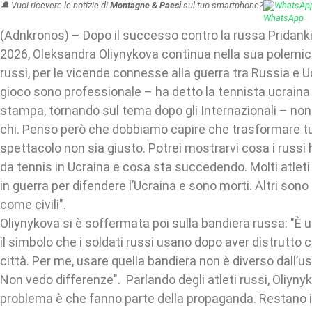
🔔 Vuoi ricevere le notizie di
Montagne & Paesi
sul tuo smartphone?
WhatsAp
(Adnkronos) – Dopo il successo contro la russa Pridank
2026, Oleksandra Oliynykova continua nella sua polemica
russi, per le vicende connesse alla guerra tra Russia e 
gioco sono professionale – ha detto la tennista ucraina
stampa, tornando sul tema dopo gli Internazionali – non
chi. Penso però che dobbiamo capire che trasformare tu
spettacolo non sia giusto. Potrei mostrarvi cosa i russi
da tennis in Ucraina e cosa sta succedendo. Molti atleti
in guerra per difendere l’Ucraina e sono morti. Altri sono 
come civili".
Oliynykova si è soffermata poi sulla bandiera russa: "È u
il simbolo che i soldati russi usano dopo aver distrutt
città. Per me, usare quella bandiera non è diverso dall’u
Non vedo differenze". Parlando degli atleti russi, Oliynyk
problema è che fanno parte della propaganda. Restano in