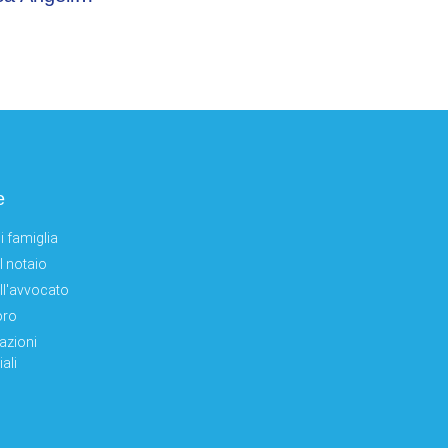
e
i famiglia
el notaio
ell'avvocato
oro
azioni
ali