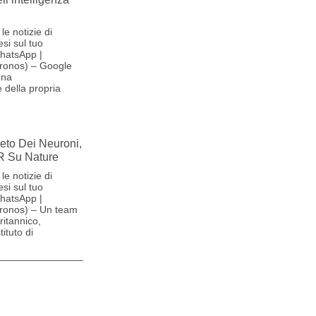
le notizie di
si sul tuo
hatsApp |
ronos) – Google
una
 della propria
reto Dei Neuroni,
R Su Nature
le notizie di
si sul tuo
hatsApp |
ronos) – Un team
britannico,
ituto di