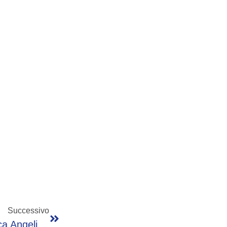
Successivo
Da Mario Sechi A Massimo Giletti E Federica Angeli, Oltre 200 I Giornalisti Sotto Scorta E Tutela In Italia