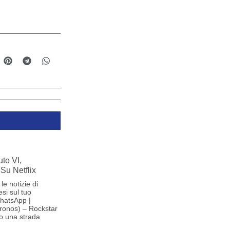
to VI,
Su Netflix
le notizie di
si sul tuo
hatsApp |
ronos) – Rockstar
o una strada