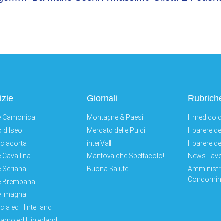
izie
Giornali
Rubrich
e Camonica
Montagne & Paesi
Il medico d
 d'Iseo
Mercato delle Pulci
Il parere d
ciacorta
interValli
Il parere d
e Cavallina
Mantova che Spettacolo!
News Lav
e Seriana
Buona Salute
Amministr
Condomini
e Brembana
e Imagna
cia ed Hinterland
amo ed Hinterland