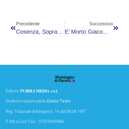
Precedente
Successivo
Cosenza, Sopravvissuto A Strage Migranti: “Ho Visto L’orrore, Sono Vivo Per Miracolo, È Mafia Del Pakistan”
E’ Morto Giacomo Piperno, Attore E Doppiatore Dalla Carriera Eclettica
PUBBLI MEDIA s.r.l.
Editore:
Direttore responsabile:
Enrico Tironi
Reg: Tribunale di Bergamo: 14 del 08.04.1997
P. IVA e Cod. Fisc.: 01975490986