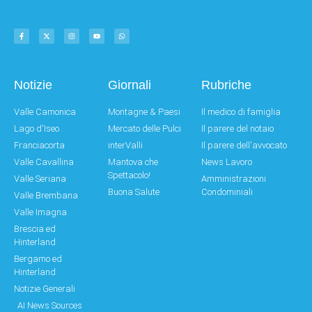
Notizie
Giornali
Rubriche
Valle Camonica
Montagne & Paesi
Il medico di famiglia
Lago d'Iseo
Mercato delle Pulci
Il parere del notaio
Franciacorta
interValli
Il parere dell'avvocato
Valle Cavallina
Mantova che
News Lavoro
Spettacolo!
Valle Seriana
Amministrazioni
Buona Salute
Condominiali
Valle Brembana
Valle Imagna
Brescia ed
Hinterland
Bergamo ed
Hinterland
Notizie Generali
AI News Sources