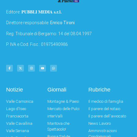
PUBBLI MEDIA s.r.l.
Editore:
Direttore responsabile:
Enrico Tironi
Reg: Tribunale di Bergamo: 14 del 08.04.1997
P. IVA e Cod. Fisc.: 01975490986
Notizie
Giornali
Rubriche
Valle Camonica
Montagne & Paesi
Il medico di famiglia
Lago d'Iseo
Mercato delle Pulci
Il parere del notaio
Franciacorta
interValli
Il parere dell'avvocato
Valle Cavallina
Mantova che
News Lavoro
Spettacolo!
Valle Seriana
Amministrazioni
Buona Salute
Condominiali