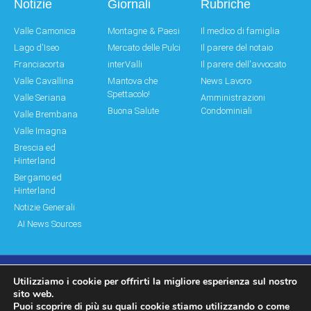
Notizie
Giornali
Rubriche
Valle Camonica
Montagne & Paesi
Il medico di famiglia
Lago d'Iseo
Mercato delle Pulci
Il parere del notaio
Franciacorta
interValli
Il parere dell'avvocato
Valle Cavallina
Mantova che
News Lavoro
Spettacolo!
Valle Seriana
Amministrazioni
Buona Salute
Condominiali
Valle Brembana
Valle Imagna
Brescia ed
Hinterland
Bergamo ed
Hinterland
Notizie Generali
AI News Sources
Utilizziamo i cookie per offrirti la migliore esperienza sul nostro
© Copyright 2011 – 2026 Montagne & Paesi
sito web.
Puoi scoprire di più su quali cookie stiamo utilizzando o come
Log In|Log Out
Privacy Policy