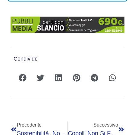
Condividi:
Precedente
Successivo
Sostenibilità, Nocivelli: “Italia Leader In Economia Circolare, Non Perda Primato”
Cobolli Non Si Ferma Più: Vince Atp Amburgo E Diventa Numero 26 Del Ranking