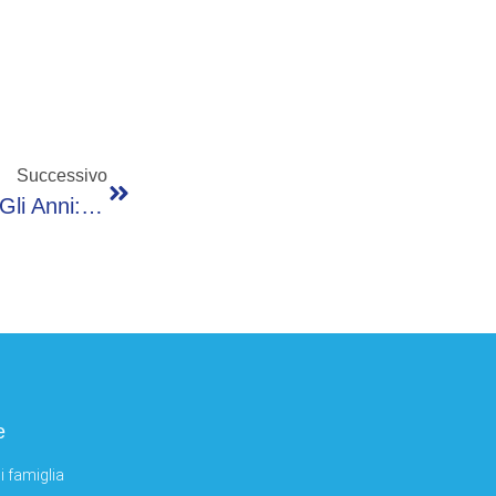
Successivo
Federica Pellegrini, Matteo Giunta Compie Gli Anni: La Dedica Social
e
i famiglia