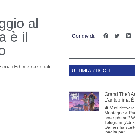
ggio al
 è il
Condividi:
o
ionali Ed Internazionali
ULTIMI ARTICOLI
Grand Theft Au
L’anteprima È 
🔔 Vuoi ricevere 
Montagne & Pae
smartphone? W
Telegram (Adnk
Games ha scelt
inedita per