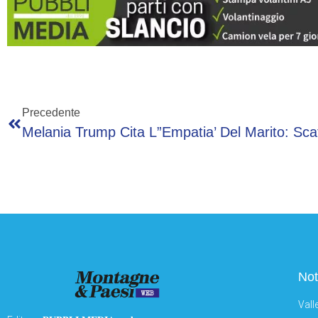
Precedente
Not
Vall