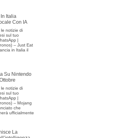
In Italia
Vocale Con IA
le notizie di
si sul tuo
hatsApp |
onos) – Just Eat
cia in Italia il
iva Su Nintendo
 Ottobre
le notizie di
si sul tuo
hatsApp |
ronos) – Mojang
nciato che
herà ufficialmente
nisce La
l’intelligenza