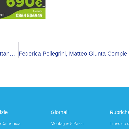
Melania Trump Cita L”empatia’ Del Marito: Scattano Le Risate Alla Casa Bianca
izie
Giornali
Rubrich
e Camonica
Montagne & Paesi
Il medico d