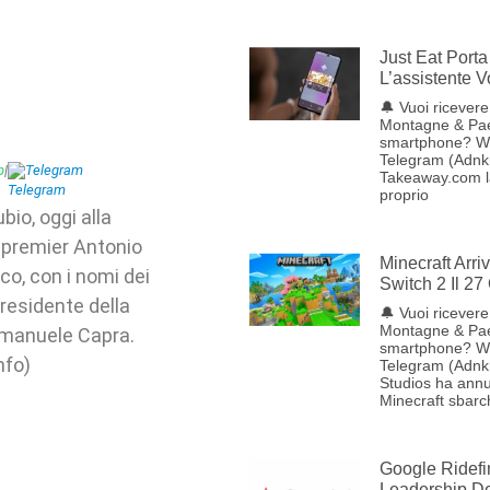
Just Eat Porta 
L’assistente 
🔔 Vuoi ricevere 
Montagne & Pae
smartphone? W
Telegram (Adnkr
p
|
Telegram
Takeaway.com lan
proprio
io, oggi alla
cepremier Antonio
Minecraft Arr
co, con i nomi dei
Switch 2 Il 27
presidente della
🔔 Vuoi ricevere 
Montagne & Pae
 Emanuele Capra.
smartphone? W
nfo)
Telegram (Adnk
Studios ha annu
Minecraft sbarc
Google Ridefi
Leadership Del