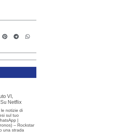
to VI,
Su Netflix
le notizie di
si sul tuo
hatsApp |
ronos) – Rockstar
o una strada