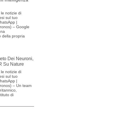
le notizie di
si sul tuo
hatsApp |
ronos) – Google
una
 della propria
reto Dei Neuroni,
R Su Nature
le notizie di
si sul tuo
hatsApp |
ronos) – Un team
britannico,
ituto di