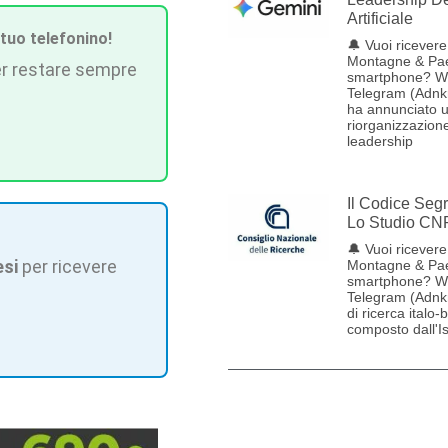
Artificiale
 tuo telefonino!
🔔 Vuoi ricevere 
Montagne & Pae
r restare sempre
smartphone? W
Telegram (Adnk
ha annunciato 
riorganizzazione
leadership
Il Codice Seg
Lo Studio CN
🔔 Vuoi ricevere 
esi
per ricevere
Montagne & Pae
smartphone? W
Telegram (Adnk
di ricerca italo-
composto dall'Ist