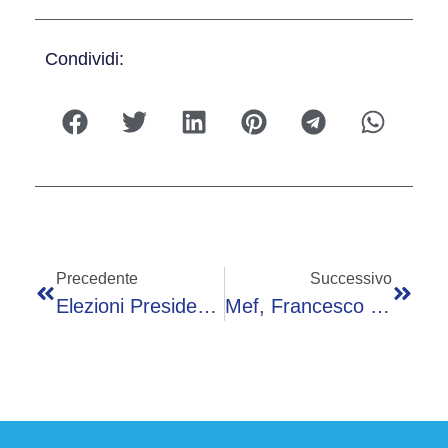
Condividi:
Precedente
Successivo
Elezioni Presidenziali In Romania, Sondaggio: Testa A Testa Simion-Antonescu
Mef, Francesco Soro Nuovo Dg: Chi È L’avvocato E Manager Pubblico Scelto Da Giorgetti