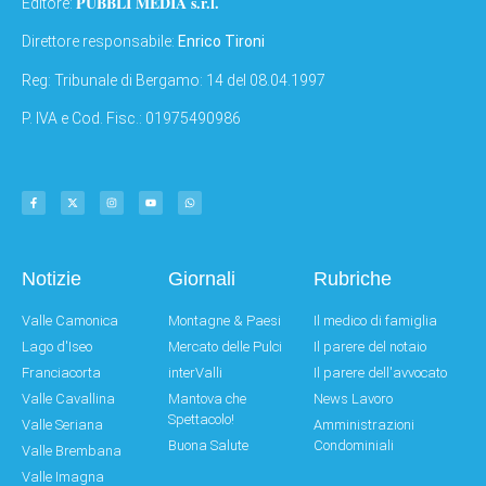
PUBBLI MEDIA s.r.l.
Editore:
Direttore responsabile:
Enrico Tironi
Reg: Tribunale di Bergamo: 14 del 08.04.1997
P. IVA e Cod. Fisc.: 01975490986
Notizie
Giornali
Rubriche
Valle Camonica
Montagne & Paesi
Il medico di famiglia
Lago d'Iseo
Mercato delle Pulci
Il parere del notaio
Franciacorta
interValli
Il parere dell'avvocato
Valle Cavallina
Mantova che
News Lavoro
Spettacolo!
Valle Seriana
Amministrazioni
Buona Salute
Condominiali
Valle Brembana
Valle Imagna