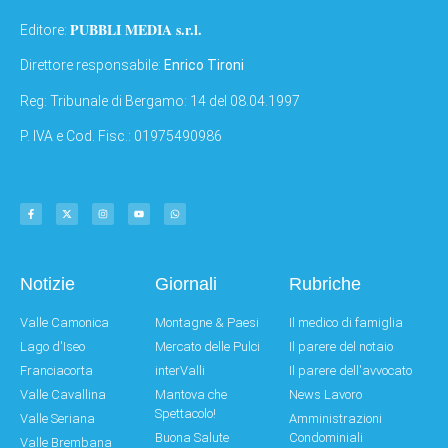
PUBBLI MEDIA s.r.l.
Editore:
Direttore responsabile:
Enrico Tironi
Reg: Tribunale di Bergamo: 14 del 08.04.1997
P. IVA e Cod. Fisc.: 01975490986
Notizie
Giornali
Rubriche
Valle Camonica
Montagne & Paesi
Il medico di famiglia
Lago d'Iseo
Mercato delle Pulci
Il parere del notaio
Franciacorta
interValli
Il parere dell'avvocato
Valle Cavallina
Mantova che
News Lavoro
Spettacolo!
Valle Seriana
Amministrazioni
Buona Salute
Condominiali
Valle Brembana