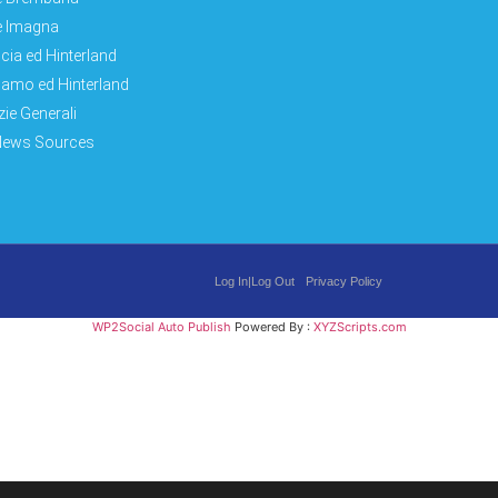
e Imagna
cia ed Hinterland
amo ed Hinterland
zie Generali
News Sources
Log In|Log Out
Privacy Policy
WP2Social Auto Publish
Powered By :
XYZScripts.com