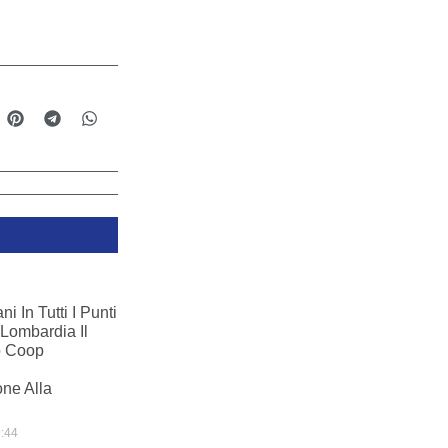
i In Tutti I Punti
Lombardia Il
o Coop
ne Alla
:44