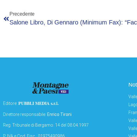
Precedente
Not
Vall
PUBBLI MEDIA s.r.l.
Editore:
Lago
Fran
Direttore responsabile:
Enrico Tironi
Vall
Reg: Tribunale di Bergamo: 14 del 08.04.1997
Vall
P. IVA e Cod. Fisc.: 01975490986
Vall