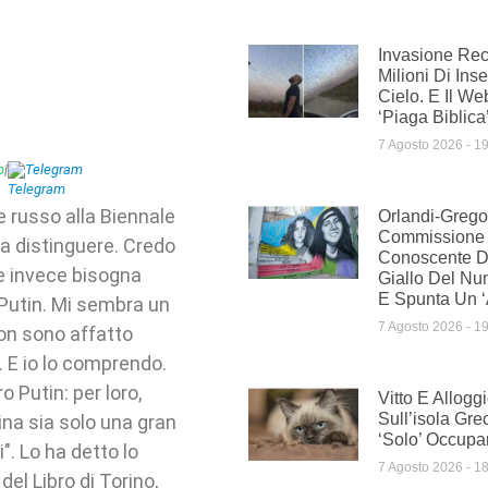
Invasione Rec
Milioni Di Inse
Cielo. E Il We
‘piaga Biblica
7 Agosto 2026
19
p
|
Telegram
e russo alla Biennale
Orlandi-Gregor
Commissione
a distinguere. Credo
Conoscente Di 
e invece bisogna
Giallo Del Nu
E Spunta Un ‘
 Putin. Mi sembra un
7 Agosto 2026
19
non sono affatto
. E io lo comprendo.
o Putin: per loro,
Vitto E Allogg
Sull’isola Gre
ina sia solo una gran
‘solo’ Occupar
". Lo ha detto lo
7 Agosto 2026
18
el Libro di Torino,