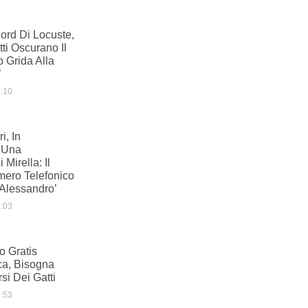
ord Di Locuste,
tti Oscurano Il
b Grida Alla
’
:10
i, In
 Una
Mirella: Il
mero Telefonico
Alessandro’
:03
io Gratis
ca, Bisogna
si Dei Gatti
:53