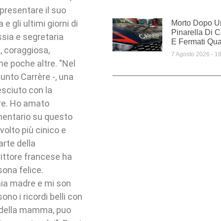
presentare il suo
e gli ultimi giorni di
Morto Dopo U
Pinarella Di Ce
sia e segretaria
E Fermati Qua
, coraggiosa,
7 Agosto 2026
18
me poche altre. "Nel
iunto Carrère -, una
esciuto con la
dre. Ho amato
umentario su questo
volto più cinico e
rte della
rittore francese ha
sona felice.
 mia madre e mi son
ono i ricordi belli con
te della mamma, puo