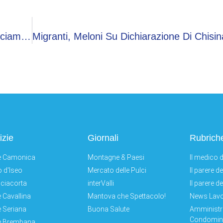
Salone Libro, Di Gennaro (Minimum Fax): “Facciamo Scouting Da 33 Anni, Lavorare Con Fs Esperienza Interessantissima”
izie
Giornali
Rubrich
e Camonica
Montagne & Paesi
Il medico d
 d'Iseo
Mercato delle Pulci
Il parere d
ciacorta
interValli
Il parere d
e Cavallina
Mantova che Spettacolo!
News Lav
e Seriana
Buona Salute
Amministr
Condomini
e Brembana