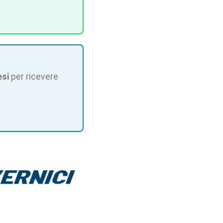
esi
per ricevere