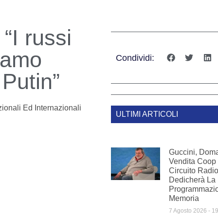
“I russi
niamo
Condividi:
 Putin”
ionali Ed Internazionali
ULTIMI ARTICOLI
Guccini, Doman
Vendita Coop 
Circuito Radi
Dedicherà La
Programmazio
Memoria
7 Agosto 2026
19