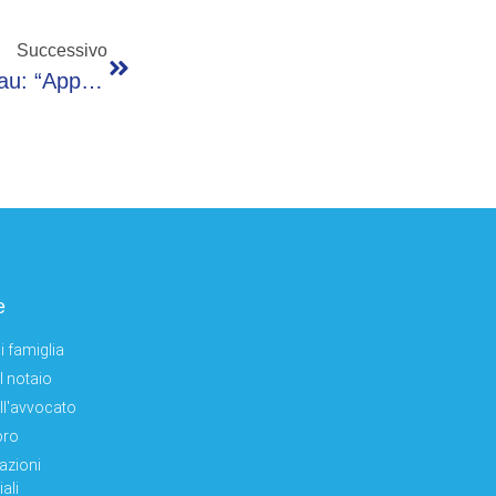
Successivo
Migranti, Meloni Su Dichiarazione Di Chisinau: “Approccio Italiano È Ormai Anche Quello Dell’Europa”
e
i famiglia
el notaio
ell'avvocato
oro
azioni
ali