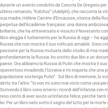
durante un evento condotto da Concita De Gregorio per 
ultimo romanzio, "Kolchoz" (Adelphi), che racconta la vita 
sua madre, Hélène Carrère d’Encausse, storica della Rus
perpetua dell’Académie française: una donna ambiziosa
brillante, che ha attraversato e vissuto il Novecento co
libro aleggia il turbamento per la Russia di oggi – ha agg
Russia che non mostra il suo volto più amabile. Sono cr
passione per la Russia mutuata dallo studio di mia ma
profondamente la Russia: ho scritto due libri e un doc
paese. Ora abbiamo la Russia di Putin che mostra il suo 
spaventoso invadendo l'Ucraina e mi inquieta che una pa
popolazione sostenga Putin". Sul libro di memorie, lo sc
detto tra l'altro: "Io non mi sono mai visto come una per
Scrivendo il libro sono emersi i ricordi dell'infanzia con
reso conto di aver avuto un'infanzia felice, perchè tanti s
lei. Per un libro nato sotto il segno del lutto per la mor