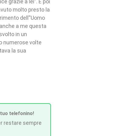
 grazie a lei". E poi
avuto molto presto la
erimento dell''Uomo
e anche a me questa
volto in un
ito numerose volte
tava la sua
 tuo telefonino!
r restare sempre