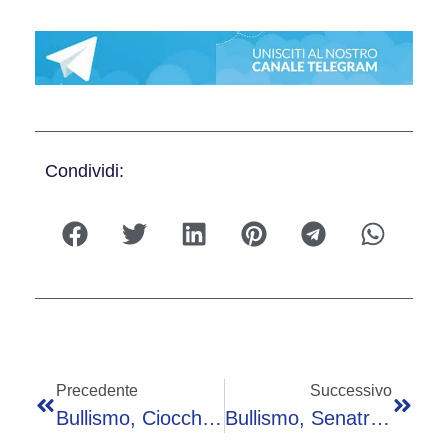
Condividi:
Precedente
Successivo
Bullismo, Ciocchetti: “Leggi Molto Avanzate Su Questo Tema, Essenziale Ruolo Scuola E Comuni”
Bullismo, Senatrice Malpezzi: “Buona Legge, Ma Servono Interventi Strutturali”