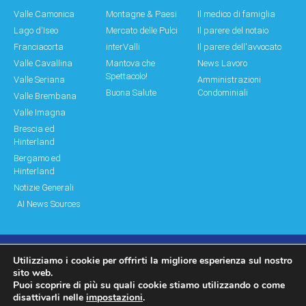
Valle Camonica
Montagne & Paesi
Il medico di famiglia
Lago d'Iseo
Mercato delle Pulci
Il parere del notaio
Franciacorta
interValli
Il parere dell'avvocato
Valle Cavallina
Mantova che
News Lavoro
Spettacolo!
Valle Seriana
Amministrazioni
Buona Salute
Condominiali
Valle Brembana
Valle Imagna
Brescia ed
Hinterland
Bergamo ed
Hinterland
Notizie Generali
AI News Sources
Utilizziamo i cookie per offrirti la migliore esperienza sul nostro
© Copyright 2011 – 2026 Montagne & Paesi
sito web.
Puoi scoprire di più su quali cookie stiamo utilizzando o come
Log In|Log Out
Privacy Policy
disattivarli nelle
impostazioni
.