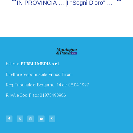
IN PROVINCIA DI BERGAMO COMPLETATI I LAVORI POLIS A MEZZOLDO 10:38
I “sogni D’oro” Dell’Istituto San Pellegrino: Prima Da Applausi Per La Colomba Allo Zafferano
PUBBLI MEDIA s.r.l.
Editore:
Direttore responsabile:
Enrico Tironi
Reg: Tribunale di Bergamo: 14 del 08.04.1997
P. IVA e Cod. Fisc.: 01975490986