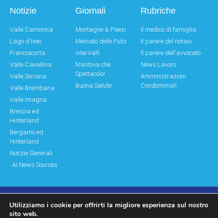
Notizie
Giornali
Rubriche
Valle Camonica
Montagne & Paesi
Il medico di famiglia
Lago d'Iseo
Mercato delle Pulci
Il parere del notaio
Franciacorta
interValli
Il parere dell'avvocato
Valle Cavallina
Mantova che
News Lavoro
Spettacolo!
Valle Seriana
Amministrazioni
Buona Salute
Condominiali
Valle Brembana
Valle Imagna
Brescia ed
Hinterland
Bergamo ed
Hinterland
Notizie Generali
AI News Sources
Utilizziamo i cookie per offrirti la migliore esperienza sul nostro
© Copyright 2011 – 2026 Montagne & Paesi
sito web.