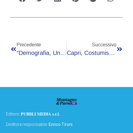
Precedente
Successivo
“Demografia, Un Patto Fra Generazioni” – Evento Adnkronos 24 Giugno
Capri, Costumista Del Film Parthenope Morto: Ipotesi Aggredito E Poi Ucciso
PUBBLI MEDIA s.r.l.
Editore:
Direttore responsabile:
Enrico Tironi