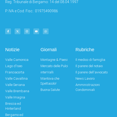
Reg: Tribunale di Bergamo: 14 del 08.04.1997
P. IVA e Cod. Fisc.: 01975490986
Notizie
Giornali
Rubriche
Valle Camonica
Montagne & Paesi
Il medico di famiglia
Lago d'Iseo
Mercato delle Pulci
Il parere del notaio
Franciacorta
interValli
Il parere dell'avvocato
Valle Cavallina
Mantova che
News Lavoro
Spettacolo!
Valle Seriana
Amministrazioni
Buona Salute
Condominiali
Valle Brembana
Valle Imagna
Brescia ed
Hinterland
Bergamo ed