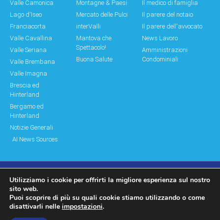
Valle Camonica
Montagne & Paesi
Il medico di famiglia
Lago d'Iseo
Mercato delle Pulci
Il parere del notaio
Franciacorta
interValli
Il parere dell'avvocato
Valle Cavallina
Mantova che
News Lavoro
Spettacolo!
Valle Seriana
Amministrazioni
Buona Salute
Condominiali
Valle Brembana
Valle Imagna
Brescia ed
Hinterland
Bergamo ed
Hinterland
Notizie Generali
AI News Sources
Utilizziamo i cookie per offrirti la migliore esperienza sul nostro
© Copyright 2011 – 2026 Montagne & Paesi
sito web.
Puoi scoprire di più su quali cookie stiamo utilizzando o come
Log In|Log Out
Privacy Policy
disattivarli nelle
impostazioni
.
made by moonbat