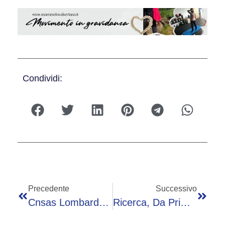
Condividi:
Precedente
Successivo
Cnsas Lombardo – Esercitazione Regionale Forra A Oltre Il Colle
Ricerca, Da Primo Trapianto Cuore A Terapia Genica, 40 Anni Da Irccs Per Bambino Gesù