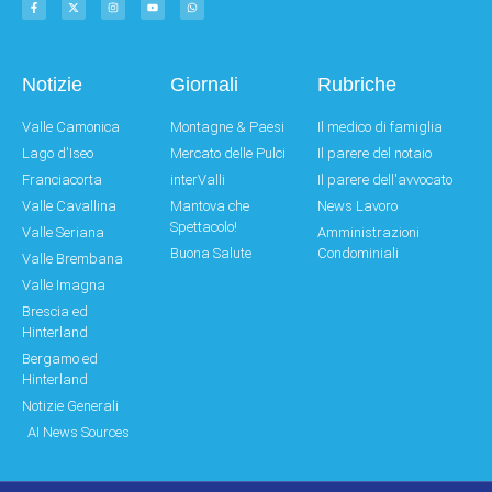
Notizie
Giornali
Rubriche
Valle Camonica
Montagne & Paesi
Il medico di famiglia
Lago d'Iseo
Mercato delle Pulci
Il parere del notaio
Franciacorta
interValli
Il parere dell'avvocato
Valle Cavallina
Mantova che
News Lavoro
Spettacolo!
Valle Seriana
Amministrazioni
Buona Salute
Condominiali
Valle Brembana
Valle Imagna
Brescia ed
Hinterland
Bergamo ed
Hinterland
Notizie Generali
AI News Sources