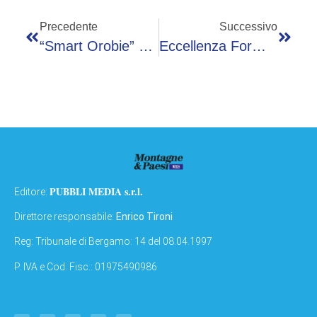
Precedente
Successivo
“Smart Orobie” Entra Nelle Scuole: Alberghiero Di San Pellegrino E Abf San Giovanni Bianco Protagonisti
Eccellenza Formativa, L’Istituto Superiore San Pellegrino In Onda Sabato 9 Maggio Su Rai Uno
PUBBLI MEDIA s.r.l.
Editore:
Direttore responsabile:
Enrico Tironi
Reg: Tribunale di Bergamo: 14 del 08.04.1997
P. IVA e Cod. Fisc.: 01975490986