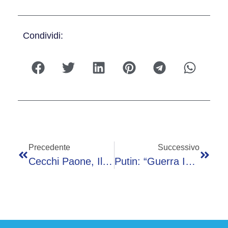
Condividi:
Precedente
Successivo
Cecchi Paone, Il Coming Out E Il Marito Simone: “Con Sua Figlia Siamo Una Famiglia”
Putin: “Guerra In Ucraina? Russia Costretta, Non È Colpa Nostra” – Video