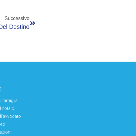
Successivo
Del Destino
e
i famiglia
el notaio
ell'avvocato
oro
azioni