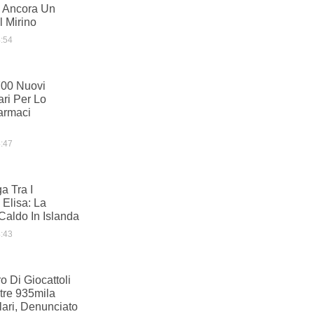
 Ancora Un
 Mirino
:54
700 Nuovi
ari Per Lo
armaci
:47
a Tra I
 Elisa: La
Caldo In Islanda
:43
o Di Giocattoli
ltre 935mila
olari, Denunciato