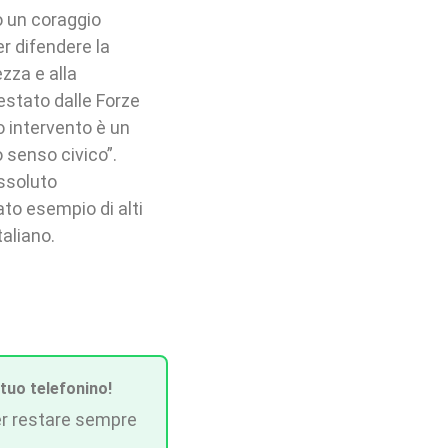
o un coraggio
er difendere la
ezza e alla
estato dalle Forze
 intervento è un
 senso civico”.
ssoluto
ato esempio di alti
taliano.
 tuo telefonino!
r restare sempre