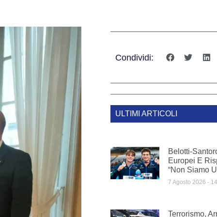
Condividi:
ULTIMI ARTICOLI
Belotti-Santor
Europei E Ris
“Non Siamo U
7 Agosto 2026
14
Terrorismo, A