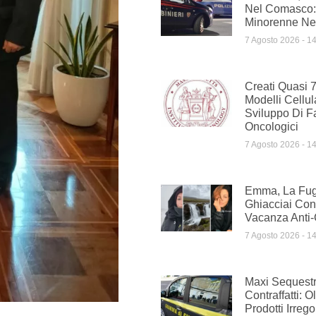
Nel Comasco:
Minorenne Nel
7 Agosto 2026
14
Creati Quasi 
Modelli Cellul
Sviluppo Di F
Oncologici
7 Agosto 2026
14
Emma, La Fug
Ghiacciai Con
Vacanza Anti-
7 Agosto 2026
14
Maxi Sequestr
Contraffatti: O
Prodotti Irreg