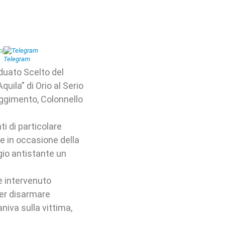
p
|
Telegram
aduato Scelto del
uila” di Orio al Serio
ggimento, Colonnello
i di particolare
re in occasione della
io antistante un
 è intervenuto
per disarmare
niva sulla vittima,