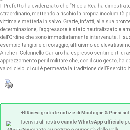
Il Prefetto ha evidenziato che “Nicola Rea ha dimostrat
straordinario, mettendo a rischio la propria incolumità p
vittima e metterla in salvo. Grazie, infatti, alla sua pront
determinazione, l’aggressore è stato neutralizzato e arr
dell’Ordine che sono immediatamente intervenute. Il suo
esempio tangibile di coraggio, altruismo ed elevatissimo
Anche il Colonnello Carraro ha espresso sentimenti di a
apprezzamento per il militare che, con il suo gesto, ha d
valori civici di cui è permeata la tradizione dell’Esercito I
📲 Ricevi gratis le notizie di Montagne & Paesi sul
Iscriviti al nostro
canale WhatsApp ufficiale
pe
aggiornato su notizie e curiosità dalle valli.