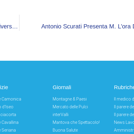
CIM (13ª Edizione): Anche UniBg Tra Le 15 Università Che Concorrono Per Il Titolo Di “Migliore Team Di Mediazione 2025”
Antonio Scurati Presenta M. L’ora 
izie
Giornali
Rubrich
e Camonica
Montagne & Paesi
Il medico d
 d'Iseo
Mercato delle Pulci
Il parere d
ciacorta
interValli
Il parere d
e Cavallina
Mantova che Spettacolo!
News Lav
e Seriana
Buona Salute
Amministr