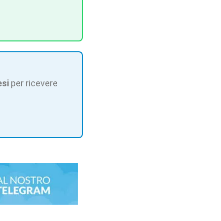
esi
per ricevere