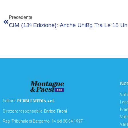
Precedente
Not
Vall
PUBBLI MEDIA s.r.l.
Editore:
Lago
Fran
Direttore responsabile:
Enrico Tironi
Vall
Reg: Tribunale di Bergamo: 14 del 08.04.1997
Vall