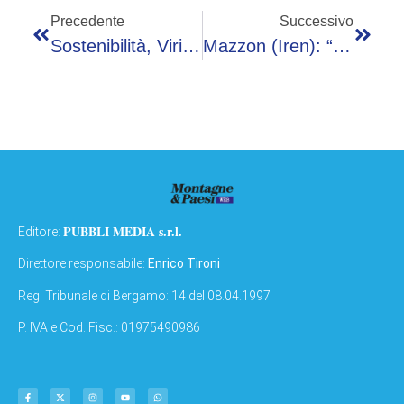
Precedente
Successivo
Sostenibilità, Viridis Energia Spa Inaugura L’impianto Solare Di Poviglio Da 12 Mwp, Valore Per Il Territorio
Mazzon (Iren): “Con ServiceNow Ottimizziamo Il Ticketing”
PUBBLI MEDIA s.r.l.
Editore:
Direttore responsabile:
Enrico Tironi
Reg: Tribunale di Bergamo: 14 del 08.04.1997
P. IVA e Cod. Fisc.: 01975490986