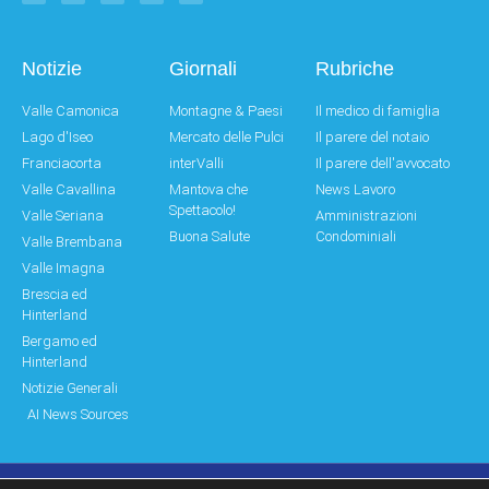
Notizie
Giornali
Rubriche
Valle Camonica
Montagne & Paesi
Il medico di famiglia
Lago d'Iseo
Mercato delle Pulci
Il parere del notaio
Franciacorta
interValli
Il parere dell'avvocato
Valle Cavallina
Mantova che
News Lavoro
Spettacolo!
Valle Seriana
Amministrazioni
Buona Salute
Condominiali
Valle Brembana
Valle Imagna
Brescia ed
Hinterland
Bergamo ed
Hinterland
Notizie Generali
AI News Sources