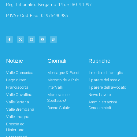
Reg: Tribunale di Bergamo: 14 del 08.04.1997
P. IVA e Cod. Fisc.: 01975490986
Notizie
Giornali
Rubriche
Valle Camonica
Montagne & Paesi
Il medico di famiglia
Lago d'Iseo
Mercato delle Pulci
Il parere del notaio
Franciacorta
interValli
Il parere dell'avvocato
Valle Cavallina
Mantova che
News Lavoro
Spettacolo!
Valle Seriana
Amministrazioni
Buona Salute
Condominiali
Valle Brembana
Valle Imagna
Brescia ed
Hinterland