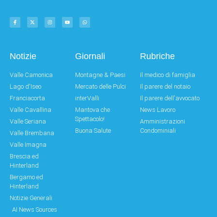
Notizie
Giornali
Rubriche
Valle Camonica
Montagne & Paesi
Il medico di famiglia
Lago d'Iseo
Mercato delle Pulci
Il parere del notaio
Franciacorta
interValli
Il parere dell'avvocato
Valle Cavallina
Mantova che
News Lavoro
Spettacolo!
Valle Seriana
Amministrazioni
Buona Salute
Condominiali
Valle Brembana
Valle Imagna
Brescia ed
Hinterland
Bergamo ed
Hinterland
Notizie Generali
AI News Sources