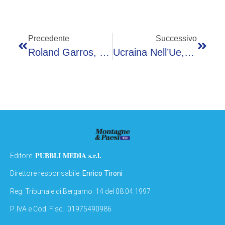
Precedente
Successivo
Roland Garros, Time-Out Medico E Lacrime Per Paolini: Cos’è Successo A Parigi
Ucraina Nell’Ue, No Della Lega. Tajani: “Favorevole Ma Priorità A Balcani”
PUBBLI MEDIA s.r.l.
Editore:
Direttore responsabile:
Enrico Tironi
Reg: Tribunale di Bergamo: 14 del 08.04.1997
P. IVA e Cod. Fisc.: 01975490986