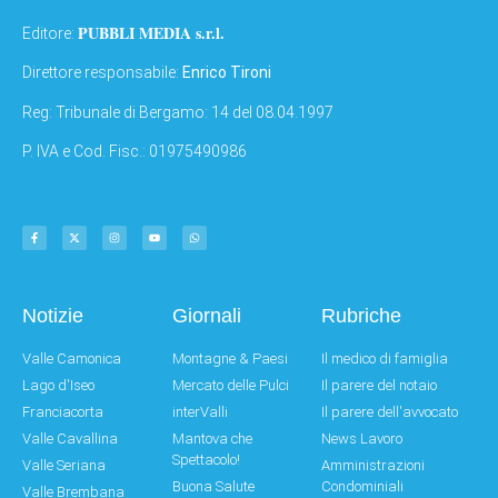
PUBBLI MEDIA s.r.l.
Editore:
Direttore responsabile:
Enrico Tironi
Reg: Tribunale di Bergamo: 14 del 08.04.1997
P. IVA e Cod. Fisc.: 01975490986
Notizie
Giornali
Rubriche
Valle Camonica
Montagne & Paesi
Il medico di famiglia
Lago d'Iseo
Mercato delle Pulci
Il parere del notaio
Franciacorta
interValli
Il parere dell'avvocato
Valle Cavallina
Mantova che
News Lavoro
Spettacolo!
Valle Seriana
Amministrazioni
Buona Salute
Condominiali
Valle Brembana