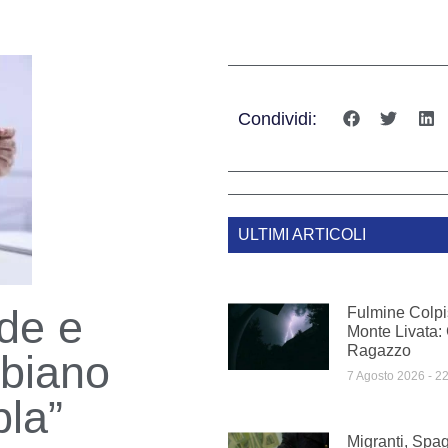
Condividi:
ULTIMI ARTICOLI
ide e
Fulmine Colpi
Monte Livata:
Ragazzo
mbiano
7 Agosto 2026
22
pla”
Migranti, Spag