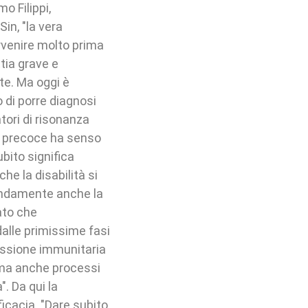
o Filippi,
in, "la vera
tervenire molto prima
tia grave e
te. Ma oggi è
 di porre diagnosi
tori di risonanza
si precoce ha senso
bito significa
he la disabilità si
fondamente anche la
ato che
alle primissime fasi
essione immunitaria
 ma anche processi
". Da qui la
icacia. "Dare subito