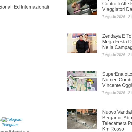
Controlli Alle 
ionali Ed Internazionali
Viaggiatori Dal
7 Agosto 2026
21
Zendaya E To
Mega Festa D
Nella Campag
7 Agosto 2026
21
SuperEnalotto
Numeri Comb
Vincente Oggi
7 Agosto 2026
21
Nuovo Vandal
Bergamo: Abba
p
|
Telegram
Telecamera Pr
Km Rosso