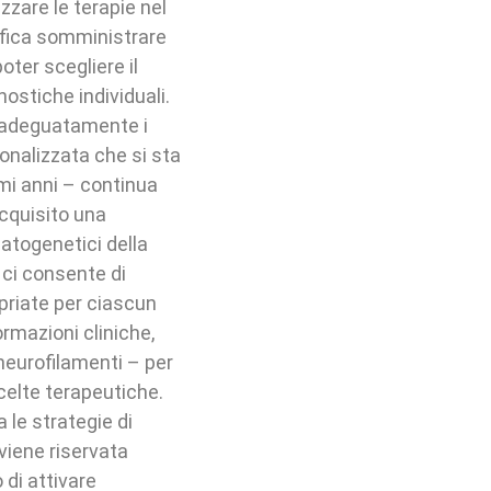
izzare le terapie nel
ifica somministrare
oter scegliere il
ostiche individuali.
 adeguatamente i
onalizzata che si sta
imi anni – continua
acquisito una
togenetici della
 ci consente di
priate per ciascun
ormazioni cliniche,
neurofilamenti – per
scelte terapeutiche.
 le strategie di
viene riservata
 di attivare