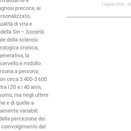
invalidante e
7 Agosto 2026
20
agnosi precoce, ai
rsonalizzato,
lità di vita e
 della Sin – Società
le della sclerosi
rologica cronica,
enerativa, la
cervello e midollo
ersona a persona,
 con circa 3.400-3.600
a i 20 e i 40 anni,
uomo, ma negli ultimi
e e di quelle a
amente variabili:
 della percezione dei
 al coinvolgimento del