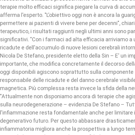
terapie molto efficaci significa piegare la curva di accumu
afferma l'esperto. "L'obiettivo oggi non è ancora la guari
permettere ai pazienti di vivere bene per decenni", chiar
terapeutico, i risultati raggiunti negli ultimi anni sono p
significativi. "Con i farmaci ad alta efficacia arriviamo a
ricadute e dell'accumulo di nuove lesioni cerebrali intor
Nicola De Stefano, presidente eletto della Sin – E' un
importante, che modifica concretamente il decorso della
oggi disponibili agiscono soprattutto sulla componente
responsabile delle ricadute e del danno cerebrale visibil
magnetica. Più complessa resta invece la sfida della n
"Attualmente non disponiamo ancora di terapie che ag
sulla neurodegenerazione – evidenzia De Stefano – Tutta
l'infiammazione resta fondamentale anche per limitare 
degenerativo futuro. Per questo abbassare drasticament
infiammatoria migliora anche la prospettiva a lungo term