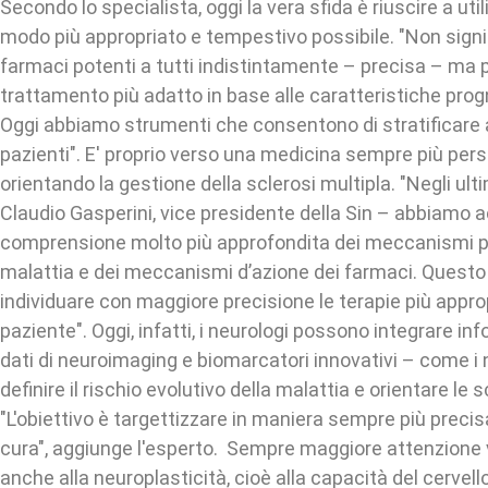
Secondo lo specialista, oggi la vera sfida è riuscire a util
modo più appropriato e tempestivo possibile. "Non sign
farmaci potenti a tutti indistintamente – precisa – ma p
trattamento più adatto in base alle caratteristiche progn
Oggi abbiamo strumenti che consentono di stratificare
pazienti". E' proprio verso una medicina sempre più pers
orientando la gestione della sclerosi multipla. "Negli ult
Claudio Gasperini, vice presidente della Sin – abbiamo 
comprensione molto più approfondita dei meccanismi pa
malattia e dei meccanismi d’azione dei farmaci. Questo
individuare con maggiore precisione le terapie più appro
paziente". Oggi, infatti, i neurologi possono integrare inf
dati di neuroimaging e biomarcatori innovativi – come i 
definire il rischio evolutivo della malattia e orientare le 
"L'obiettivo è targettizzare in maniera sempre più precisa
cura", aggiunge l'esperto. Sempre maggiore attenzione 
anche alla neuroplasticità, cioè alla capacità del cervello