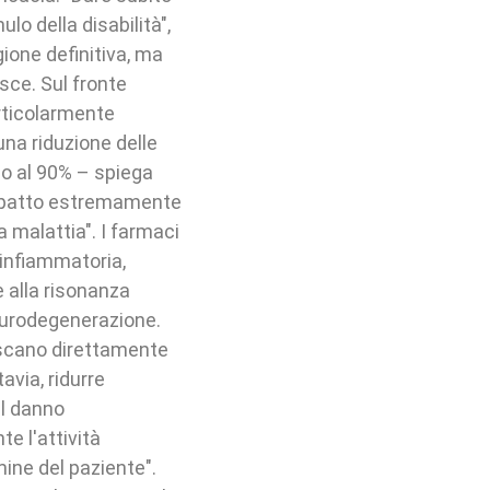
lo della disabilità",
gione definitiva, ma
isce. Sul fronte
articolarmente
 una riduzione delle
no al 90% – spiega
 impatto estremamente
 malattia". I farmaci
 infiammatoria,
e alla risonanza
eurodegenerazione.
iscano direttamente
via, ridurre
il danno
e l'attività
ine del paziente".