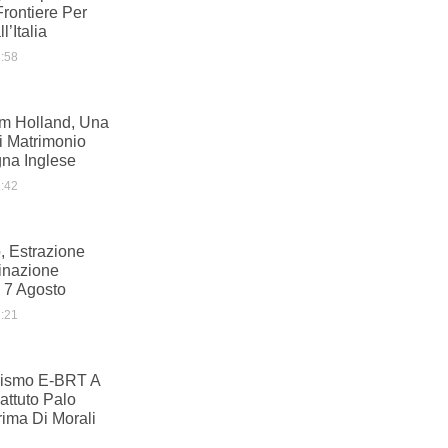
Frontiere Per
l’Italia
:58
m Holland, Una
i Matrimonio
na Inglese
:42
, Estrazione
inazione
 7 Agosto
:21
ismo E-BRT A
ttuto Palo
ima Di Morali