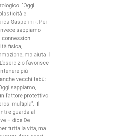
ologico. "Oggi
plasticità e
arca Gasperini -. Per
gi invece sappiamo
ve connessioni
tà fisica,
mmazione, ma aiuta il
L'esercizio favorisce
antenere più
i anche vecchi tabù:
 Oggi sappiamo,
un fattore protettivo
osi multipla". Il
nti e guarda al
ive – dice De
r tutta la vita, ma