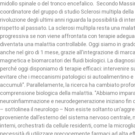
midollo spinale o del tronco encefalico. Secondo Massim
coordinatore del gruppo di studio Sclerosi multipla della S
rivoluzione degli ultimi anni riguarda la possibilità di in
rispetto al passato. La sclerosi multipla resta una malat
progressiva se non viene affrontata con terapie adegua
diventata una malattia controllabile. Oggi siamo in grado
anche nel giro di 1 mese, grazie all'integrazione di marca
magnetica e biomarcatori dei fluidi biologici. La diagno
perché oggi disponiamo di terapie efficaci: intervenire su
evitare che i meccanismi patologici si autoalimentino e c
accumuli". Parallelamente, la ricerca ha cambiato pro
comprensione biologica della malattia. "Abbiamo impar
neuroinfiammazione e neurodegenerazione iniziano fin d
– sottolinea il neurologo – Non esiste soltanto un'aggr
proveniente dall'esterno del sistema nervoso centrale,
interni, orchestrati da cellule residenti, come la microglia
necessità di utilizzare precocemente farmaci ad alta eff