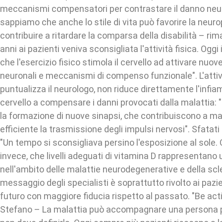
meccanismi compensatori per contrastare il danno neur
sappiamo che anche lo stile di vita può favorire la neuro
contribuire a ritardare la comparsa della disabilità – rim
anni ai pazienti veniva sconsigliata l'attività fisica. Og
che l'esercizio fisico stimola il cervello ad attivare nuo
neuronali e meccanismi di compenso funzionale". L'attivi
puntualizza il neurologo, non riduce direttamente l'infia
cervello a compensare i danni provocati dalla malattia: "
la formazione di nuove sinapsi, che contribuiscono a m
efficiente la trasmissione degli impulsi nervosi". Sfatat
"Un tempo si sconsigliava persino l'esposizione al sole.
invece, che livelli adeguati di vitamina D rappresentano 
nell'ambito delle malattie neurodegenerative e della scler
messaggio degli specialisti è soprattutto rivolto ai pazie
futuro con maggiore fiducia rispetto al passato. "Be act
Stefano – La malattia può accompagnare una persona pe