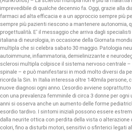
(Adnkronos) – La sclerosi multipla non è più la malattia 
imprevedibile di qualche decennio fa. Oggi, grazie alla di
farmaci ad alta efficacia e a un approccio sempre più pe
sempre più pazienti riescono a mantenere autonomia, qua
progettualità. E' il messaggio che arriva dagli specialisti
italiana di neurologia, in occasione della Giornata mondia
multipla che si celebra sabato 30 maggio. Patologia neu
autoimmune, infiammatoria, demielinizzante e neurodeg
sclerosi multipla colpisce il sistema nervoso centrale – 
spinale – e può manifestarsi in modi molto diversi da p
ricorda la Sin. In Italia interessa oltre 140mila persone,
nuove diagnosi ogni anno. L'esordio avviene soprattutto tr
con una prevalenza femminile di circa 3 donne per ogni 
anni si osserva anche un aumento delle forme pediatrich
esordio tardivo. I sintomi iniziali possono essere estrem
dalla neurite ottica con perdita della vista o alterazione
colori, fino a disturbi motori, sensitivi o sfinterici legati