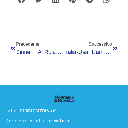
Precedente
Successivo
Sinner: “Al Roland Garros Ero Stanco, Certi Sbagli Poi Li Paghi…”
Italia-Usa, L’ambasciatore Fertitta: “Meloni Ha Fatto Un Lavoro Eccellente”
PUBBLI MEDIA s.r.l.
Editore:
Direttore responsabile:
Enrico Tironi