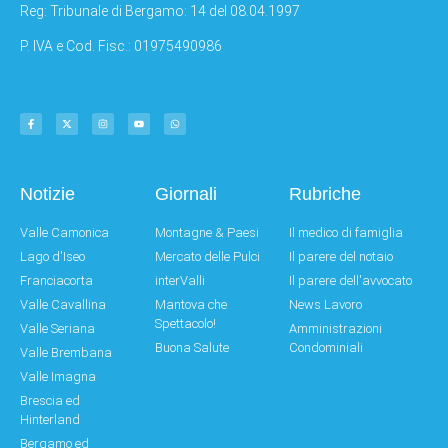
Reg: Tribunale di Bergamo: 14 del 08.04.1997
P. IVA e Cod. Fisc.: 01975490986
Notizie
Giornali
Rubriche
Valle Camonica
Montagne & Paesi
Il medico di famiglia
Lago d'Iseo
Mercato delle Pulci
Il parere del notaio
Franciacorta
interValli
Il parere dell'avvocato
Valle Cavallina
Mantova che
News Lavoro
Spettacolo!
Valle Seriana
Amministrazioni
Buona Salute
Condominiali
Valle Brembana
Valle Imagna
Brescia ed
Hinterland
Bergamo ed