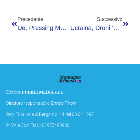
Precedente
Successivo
Ue, Pressing Meloni Su Risorse Per L’energia. E Il Governo Congela Il Dossier Su Riarmo E Difesa
Ucraina, Droni ‘madre’ E Attacchi Invisibili: La Nuova Arma Segreta Terrorizza Mosca
PUBBLI MEDIA s.r.l.
Editore:
Direttore responsabile:
Enrico Tironi
Reg: Tribunale di Bergamo: 14 del 08.04.1997
P. IVA e Cod. Fisc.: 01975490986