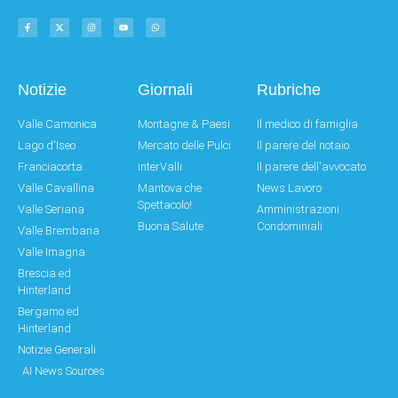
Notizie
Giornali
Rubriche
Valle Camonica
Montagne & Paesi
Il medico di famiglia
Lago d'Iseo
Mercato delle Pulci
Il parere del notaio
Franciacorta
interValli
Il parere dell'avvocato
Valle Cavallina
Mantova che
News Lavoro
Spettacolo!
Valle Seriana
Amministrazioni
Buona Salute
Condominiali
Valle Brembana
Valle Imagna
Brescia ed
Hinterland
Bergamo ed
Hinterland
Notizie Generali
AI News Sources