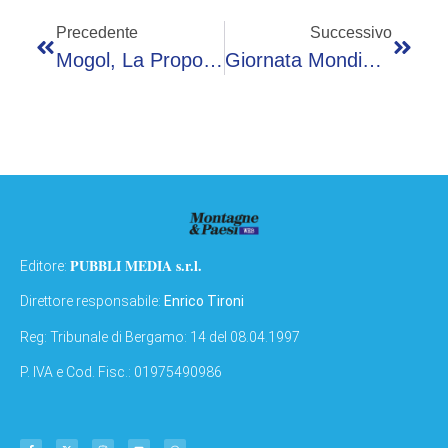
Precedente
Successivo
Mogol, La Proposta Contro Le Canzoni Che Insultano Le Donne: “Multa Da 50 Mila Euro”
Giornata Mondiale Sclerosi Multipla, Bellucci: “Aism Interpreta I Bisogni Delle Persone Fragili”
PUBBLI MEDIA s.r.l.
Editore:
Direttore responsabile:
Enrico Tironi
Reg: Tribunale di Bergamo: 14 del 08.04.1997
P. IVA e Cod. Fisc.: 01975490986