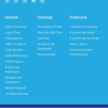
Notizie
Giornali
Rubriche
Valle Camonica
Montagne & Paesi
Il medico di famiglia
Lago d'Iseo
Mercato delle Pulci
Il parere del notaio
Franciacorta
interValli
Il parere dell'avvocato
Valle Cavallina
Mantova che
News Lavoro
Spettacolo!
Valle Seriana
Amministrazioni
Buona Salute
Condominiali
Valle Brembana
Valle Imagna
Brescia ed
Hinterland
Bergamo ed
Hinterland
Notizie Generali
AI News Sources