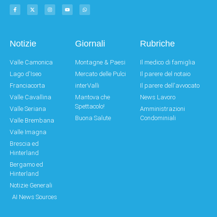
Notizie
Giornali
Rubriche
Valle Camonica
Montagne & Paesi
Il medico di famiglia
Lago d'Iseo
Mercato delle Pulci
Il parere del notaio
Franciacorta
interValli
Il parere dell'avvocato
Valle Cavallina
Mantova che
News Lavoro
Spettacolo!
Valle Seriana
Amministrazioni
Buona Salute
Condominiali
Valle Brembana
Valle Imagna
Brescia ed
Hinterland
Bergamo ed
Hinterland
Notizie Generali
AI News Sources