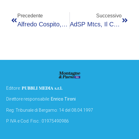
Precedente
Successivo
Alfredo Cospito, Reclamo Difesa Contro 41bis: Udienza Tribunale Sorveglianza Roma Il 12 Giugno
AdSP Mtcs, Il Comitato Di Gestione Approva La Chiusura Dello Stato Di Crisi Dell’Ente
PUBBLI MEDIA s.r.l.
Editore:
Direttore responsabile:
Enrico Tironi
Reg: Tribunale di Bergamo: 14 del 08.04.1997
P. IVA e Cod. Fisc.: 01975490986