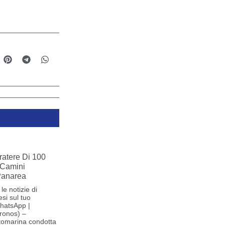
ratere Di 100
 Camini
 Panarea
le notizie di
si sul tuo
hatsApp |
ronos) –
tomarina condotta