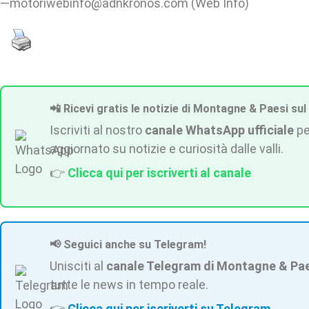
—motoriwebinfo@adnkronos.com (Web Info)
📲 Ricevi gratis le notizie di Montagne & Paesi sul
Iscriviti al nostro
canale WhatsApp ufficiale
pe
aggiornato su notizie e curiosità dalle valli.
👉
Clicca qui per iscriverti al canale
📢 Seguici anche su Telegram!
Unisciti al
canale Telegram di Montagne & Pa
tutte le news in tempo reale.
👉
Clicca qui per iscriverti su Telegram