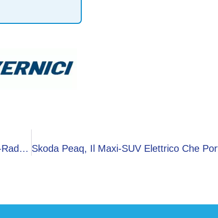
Roma Festeggia Gli 80 Anni Della Vespa, Maxi-Raduno Ed Edizione Speciale Limitata