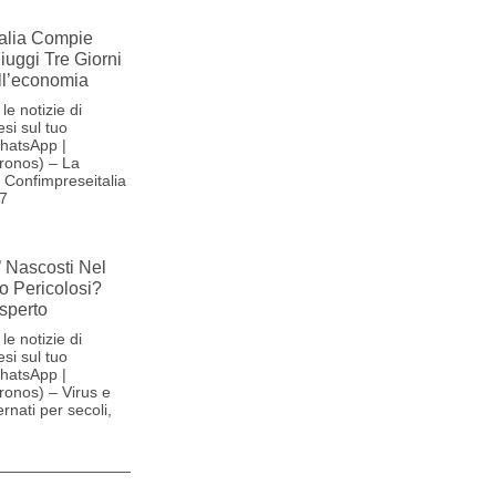
alia Compie
Fiuggi Tre Giorni
ll’economia
le notizie di
si sul tuo
hatsApp |
ronos) – La
Confimpreseitalia
27
’ Nascosti Nel
o Pericolosi?
sperto
le notizie di
si sul tuo
hatsApp |
onos) – Virus e
ernati per secoli,