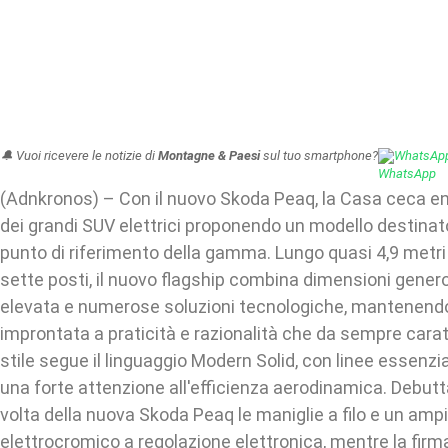
🔔 Vuoi ricevere le notizie di
Montagne & Paesi
sul tuo smartphone?
WhatsAp
(Adnkronos) – Con il nuovo Skoda Peaq, la Casa ceca e
dei grandi SUV elettrici proponendo un modello destinato
punto di riferimento della gamma. Lungo quasi 4,9 metri 
sette posti, il nuovo flagship combina dimensioni gene
elevata e numerose soluzioni tecnologiche, mantenendo 
improntata a praticità e razionalità che da sempre caratt
stile segue il linguaggio Modern Solid, con linee essenzial
una forte attenzione all'efficienza aerodinamica. Debutt
volta della nuova Skoda Peaq le maniglie a filo e un am
elettrocromico a regolazione elettronica, mentre la fir