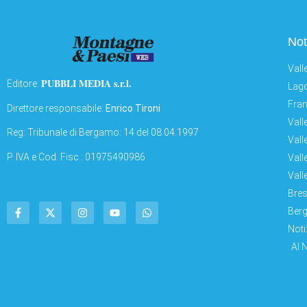
Not
Vall
PUBBLI MEDIA s.r.l.
Editore:
Lago
Fran
Direttore responsabile:
Enrico Tironi
Vall
Reg: Tribunale di Bergamo: 14 del 08.04.1997
Vall
P. IVA e Cod. Fisc.: 01975490986
Vall
Vall
Bres
Berg
Noti
AI 