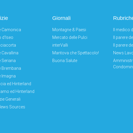
izie
Giornali
Rubrich
e Camonica
Montagne & Paesi
Il medico d
 d'Iseo
Mercato delle Pulci
Il parere d
ciacorta
interValli
Il parere d
e Cavallina
Mantova che Spettacolo!
News Lav
e Seriana
Buona Salute
Amministr
Condomini
e Brembana
e Imagna
cia ed Hinterland
amo ed Hinterland
zie Generali
News Sources