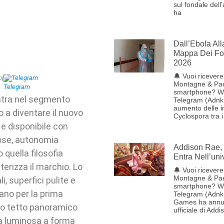
sul fondale dell
ha
Dall’Ebola Al
Mappa Dei Foc
2026
🔔 Vuoi ricevere 
p
|
Telegram
Montagne & Pae
smartphone? W
ntra nel segmento
Telegram (Adnk
aumento delle i
 a diventare il nuovo
Cyclospora tra i
e disponibile con
rose, autonomia
Addison Rae, 
quella filosofia
Entra Nell’uni
erizza il marchio. Lo
🔔 Vuoi ricevere 
Montagne & Pae
i, superfici pulite e
smartphone? W
ano per la prima
Telegram (Adnk
Games ha annun
pio tetto panoramico
ufficiale di Addi
ma luminosa a forma