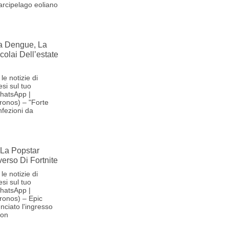
'arcipelago eoliano
la Dengue, La
olai Dell’estate
le notizie di
si sul tuo
hatsApp |
ronos) – "Forte
nfezioni da
La Popstar
verso Di Fortnite
le notizie di
si sul tuo
hatsApp |
ronos) – Epic
ciato l'ingresso
son