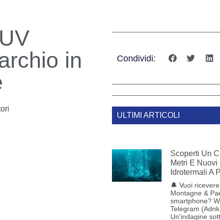
SUV
archio in
Condividi:
e
ori
ULTIMI ARTICOLI
Scoperti Un C
Metri E Nuovi
Idrotermali A
🔔 Vuoi ricevere 
Montagne & Pae
smartphone? W
Telegram (Adnk
Un'indagine sot