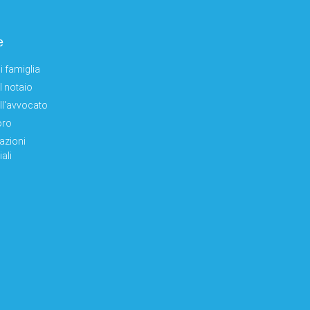
e
i famiglia
el notaio
ell'avvocato
oro
azioni
ali