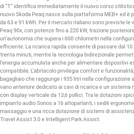
di "T" identifica immediatamente il nuovo corso stilistico
nuovo Skoda Peaq nasce sulla piattaforma MEB+ ed è p
da 63 e 91 kWh. Per il mercato italiano sono previste le 
Peaq 90x, con potenze fino a 220 kW, trazione posteriore
un'autonomia che supera i 600 chilometri nella configur
efficiente. La ricarica rapida consente di passare dal 10
trenta minuti, mentre la tecnologia bidirezionale permett
l'energia accumulata anche per alimentare dispositivi es
compatibile. L'abitacolo privilegia comfort e funzionalità
bagagliaio che raggiunge i 935 litri nella configurazione 
vano anteriore dedicato ai cavi di ricarica e un sistema
con display verticale da 13,6 pollici. Tra le dotazioni spi
impianto audio Sonos a 16 altoparlanti, i sedili ergonom
massaggio e una ricca dotazione di sistemi di assistenza
Travel Assist 3.0 e Intelligent Park Assist.