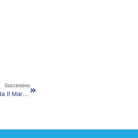
Successivo
Skoda Peaq, Il Maxi-SUV Elettrico Che Porta Il Marchio In Una Nuova Dimensione